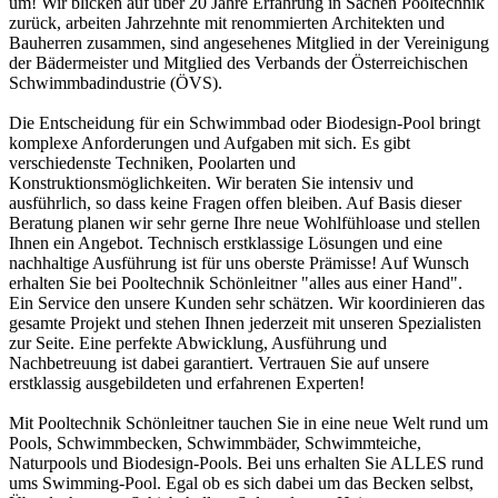
um! Wir blicken auf über 20 Jahre Erfahrung in Sachen Pooltechnik
zurück, arbeiten Jahrzehnte mit renommierten Architekten und
Bauherren zusammen, sind angesehenes Mitglied in der Vereinigung
der Bädermeister und Mitglied des Verbands der Österreichischen
Schwimmbadindustrie (ÖVS).
Die Entscheidung für ein Schwimmbad oder Biodesign-Pool bringt
komplexe Anforderungen und Aufgaben mit sich. Es gibt
verschiedenste Techniken, Poolarten und
Konstruktionsmöglichkeiten. Wir beraten Sie intensiv und
ausführlich, so dass keine Fragen offen bleiben. Auf Basis dieser
Beratung planen wir sehr gerne Ihre neue Wohlfühloase und stellen
Ihnen ein Angebot. Technisch erstklassige Lösungen und eine
nachhaltige Ausführung ist für uns oberste Prämisse! Auf Wunsch
erhalten Sie bei Pooltechnik Schönleitner "alles aus einer Hand".
Ein Service den unsere Kunden sehr schätzen. Wir koordinieren das
gesamte Projekt und stehen Ihnen jederzeit mit unseren Spezialisten
zur Seite. Eine perfekte Abwicklung, Ausführung und
Nachbetreuung ist dabei garantiert. Vertrauen Sie auf unsere
erstklassig ausgebildeten und erfahrenen Experten!
Mit Pooltechnik Schönleitner tauchen Sie in eine neue Welt rund um
Pools, Schwimmbecken, Schwimmbäder, Schwimmteiche,
Naturpools und Biodesign-Pools. Bei uns erhalten Sie ALLES rund
ums Swimming-Pool. Egal ob es sich dabei um das Becken selbst,