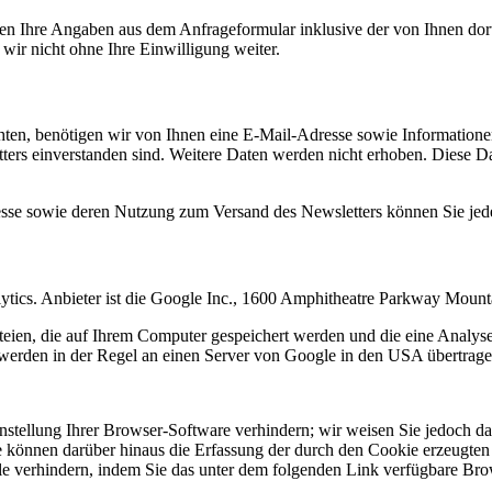
n Ihre Angaben aus dem Anfrageformular inklusive der von Ihnen dor
wir nicht ohne Ihre Einwilligung weiter.
en, benötigen wir von Ihnen eine E-Mail-Adresse sowie Informationen,
rs einverstanden sind. Weitere Daten werden nicht erhoben. Diese Dat
resse sowie deren Nutzung zum Versand des Newsletters können Sie jed
ytics. Anbieter ist die Google Inc., 1600 Amphitheatre Parkway Mou
eien, die auf Ihrem Computer gespeichert werden und die eine Analys
werden in der Regel an einen Server von Google in den USA übertragen
tellung Ihrer Browser-Software verhindern; wir weisen Sie jedoch dara
 können darüber hinaus die Erfassung der durch den Cookie erzeugten 
 verhindern, indem Sie das unter dem folgenden Link verfügbare Brows