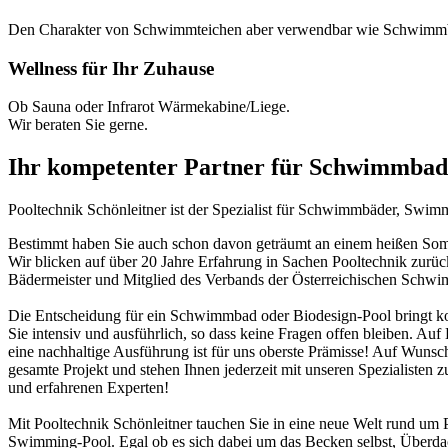
Den Charakter von Schwimmteichen aber verwendbar wie Schwimm
Wellness für Ihr Zuhause
Ob Sauna oder Infrarot Wärmekabine/Liege.
Wir beraten Sie gerne.
Ihr kompetenter Partner für Schwimmbad
Pooltechnik Schönleitner ist der Spezialist für Schwimmbäder, Swi
Bestimmt haben Sie auch schon davon geträumt an einem heißen Somme
Wir blicken auf über 20 Jahre Erfahrung in Sachen Pooltechnik zurü
Bädermeister und Mitglied des Verbands der Österreichischen Schw
Die Entscheidung für ein Schwimmbad oder Biodesign-Pool bringt ko
Sie intensiv und ausführlich, so dass keine Fragen offen bleiben. Au
eine nachhaltige Ausführung ist für uns oberste Prämisse! Auf Wunsch
gesamte Projekt und stehen Ihnen jederzeit mit unseren Spezialisten z
und erfahrenen Experten!
Mit Pooltechnik Schönleitner tauchen Sie in eine neue Welt rund 
Swimming-Pool. Egal ob es sich dabei um das Becken selbst, Überd