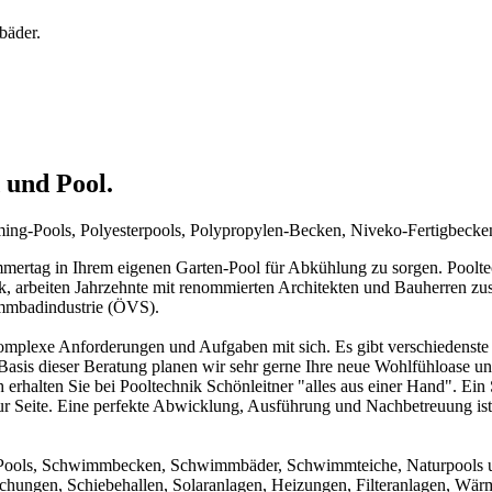
bäder.
 und Pool.
mming-Pools, Polyesterpools, Polypropylen-Becken, Niveko-Fertigbeck
rtag in Ihrem eigenen Garten-Pool für Abkühlung zu sorgen. Pooltechn
ck, arbeiten Jahrzehnte mit renommierten Architekten und Bauherren zu
immbadindustrie (ÖVS).
mplexe Anforderungen und Aufgaben mit sich. Es gibt verschiedenste 
f Basis dieser Beratung planen wir sehr gerne Ihre neue Wohlfühloase u
 erhalten Sie bei Pooltechnik Schönleitner "alles aus einer Hand". Ei
ur Seite. Eine perfekte Abwicklung, Ausführung und Nachbetreuung ist d
um Pools, Schwimmbecken, Schwimmbäder, Schwimmteiche, Naturpools 
achungen, Schiebehallen, Solaranlagen, Heizungen, Filteranlagen, W