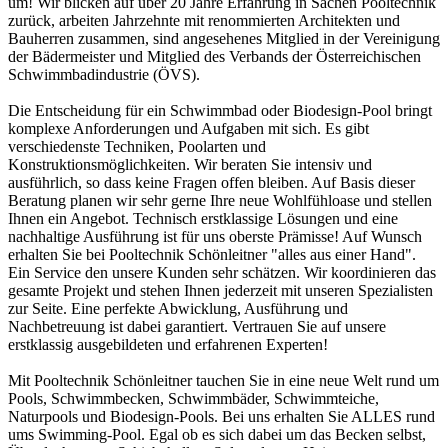
um! Wir blicken auf über 20 Jahre Erfahrung in Sachen Pooltechnik
zurück, arbeiten Jahrzehnte mit renommierten Architekten und
Bauherren zusammen, sind angesehenes Mitglied in der Vereinigung
der Bädermeister und Mitglied des Verbands der Österreichischen
Schwimmbadindustrie (ÖVS).
Die Entscheidung für ein Schwimmbad oder Biodesign-Pool bringt
komplexe Anforderungen und Aufgaben mit sich. Es gibt
verschiedenste Techniken, Poolarten und
Konstruktionsmöglichkeiten. Wir beraten Sie intensiv und
ausführlich, so dass keine Fragen offen bleiben. Auf Basis dieser
Beratung planen wir sehr gerne Ihre neue Wohlfühloase und stellen
Ihnen ein Angebot. Technisch erstklassige Lösungen und eine
nachhaltige Ausführung ist für uns oberste Prämisse! Auf Wunsch
erhalten Sie bei Pooltechnik Schönleitner "alles aus einer Hand".
Ein Service den unsere Kunden sehr schätzen. Wir koordinieren das
gesamte Projekt und stehen Ihnen jederzeit mit unseren Spezialisten
zur Seite. Eine perfekte Abwicklung, Ausführung und
Nachbetreuung ist dabei garantiert. Vertrauen Sie auf unsere
erstklassig ausgebildeten und erfahrenen Experten!
Mit Pooltechnik Schönleitner tauchen Sie in eine neue Welt rund um
Pools, Schwimmbecken, Schwimmbäder, Schwimmteiche,
Naturpools und Biodesign-Pools. Bei uns erhalten Sie ALLES rund
ums Swimming-Pool. Egal ob es sich dabei um das Becken selbst,