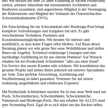
um! Wir blicken auf über 20 Jahre Erfahrung in Sachen Pooltechnik
zurück, arbeiten Jahrzehnte mit renommierten Architekten und
Bauherren zusammen, sind angesehenes Mitglied in der Vereinigung
der Bädermeister und Mitglied des Verbands der Österreichischen
Schwimmbadindustrie (ÖVS).
Die Entscheidung für ein Schwimmbad oder Biodesign-Pool bringt
komplexe Anforderungen und Aufgaben mit sich. Es gibt
verschiedenste Techniken, Poolarten und
Konstruktionsmöglichkeiten. Wir beraten Sie intensiv und
ausführlich, so dass keine Fragen offen bleiben. Auf Basis dieser
Beratung planen wir sehr gerne Ihre neue Wohlfühloase und stellen
Ihnen ein Angebot. Technisch erstklassige Lösungen und eine
nachhaltige Ausführung ist für uns oberste Prämisse! Auf Wunsch
erhalten Sie bei Pooltechnik Schönleitner "alles aus einer Hand".
Ein Service den unsere Kunden sehr schätzen. Wir koordinieren das
gesamte Projekt und stehen Ihnen jederzeit mit unseren Spezialisten
zur Seite. Eine perfekte Abwicklung, Ausführung und
Nachbetreuung ist dabei garantiert. Vertrauen Sie auf unsere
erstklassig ausgebildeten und erfahrenen Experten!
Mit Pooltechnik Schönleitner tauchen Sie in eine neue Welt rund um
Pools, Schwimmbecken, Schwimmbäder, Schwimmteiche,
Naturpools und Biodesign-Pools. Bei uns erhalten Sie ALLES rund
ums Swimming-Pool. Egal ob es sich dabei um das Becken selbst,