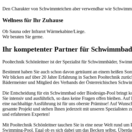
Den Charakter von Schwimmteichen aber verwendbar wie Schwimm
Wellness für Ihr Zuhause
Ob Sauna oder Infrarot Wärmekabine/Liege.
Wir beraten Sie gerne.
Ihr kompetenter Partner für Schwimmbad
Pooltechnik Schönleitner ist der Spezialist für Schwimmbäder, Swi
Bestimmt haben Sie auch schon davon geträumt an einem heißen Somme
Wir blicken auf über 20 Jahre Erfahrung in Sachen Pooltechnik zurü
Bädermeister und Mitglied des Verbands der Österreichischen Schw
Die Entscheidung für ein Schwimmbad oder Biodesign-Pool bringt ko
Sie intensiv und ausführlich, so dass keine Fragen offen bleiben. Au
eine nachhaltige Ausführung ist für uns oberste Prämisse! Auf Wunsch
gesamte Projekt und stehen Ihnen jederzeit mit unseren Spezialisten z
und erfahrenen Experten!
Mit Pooltechnik Schönleitner tauchen Sie in eine neue Welt rund 
Swimming-Pool. Egal ob es sich dabei um das Becken selbst, Überd