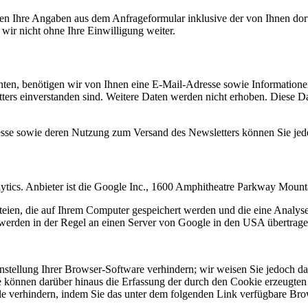
n Ihre Angaben aus dem Anfrageformular inklusive der von Ihnen dor
wir nicht ohne Ihre Einwilligung weiter.
en, benötigen wir von Ihnen eine E-Mail-Adresse sowie Informationen,
rs einverstanden sind. Weitere Daten werden nicht erhoben. Diese Dat
resse sowie deren Nutzung zum Versand des Newsletters können Sie jed
ytics. Anbieter ist die Google Inc., 1600 Amphitheatre Parkway Mou
eien, die auf Ihrem Computer gespeichert werden und die eine Analys
werden in der Regel an einen Server von Google in den USA übertragen
tellung Ihrer Browser-Software verhindern; wir weisen Sie jedoch dara
 können darüber hinaus die Erfassung der durch den Cookie erzeugten 
 verhindern, indem Sie das unter dem folgenden Link verfügbare Brows