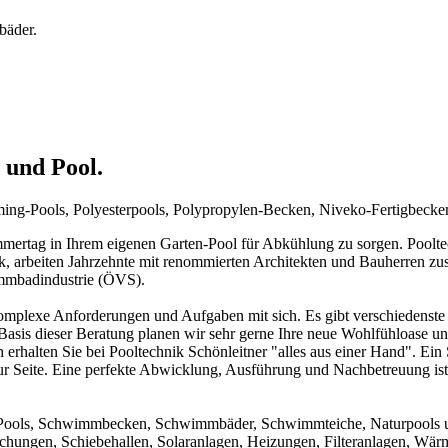
bäder.
 und Pool.
mming-Pools, Polyesterpools, Polypropylen-Becken, Niveko-Fertigbeck
rtag in Ihrem eigenen Garten-Pool für Abkühlung zu sorgen. Pooltechn
ck, arbeiten Jahrzehnte mit renommierten Architekten und Bauherren zu
immbadindustrie (ÖVS).
mplexe Anforderungen und Aufgaben mit sich. Es gibt verschiedenste 
f Basis dieser Beratung planen wir sehr gerne Ihre neue Wohlfühloase u
 erhalten Sie bei Pooltechnik Schönleitner "alles aus einer Hand". Ei
ur Seite. Eine perfekte Abwicklung, Ausführung und Nachbetreuung ist d
um Pools, Schwimmbecken, Schwimmbäder, Schwimmteiche, Naturpools 
achungen, Schiebehallen, Solaranlagen, Heizungen, Filteranlagen, W