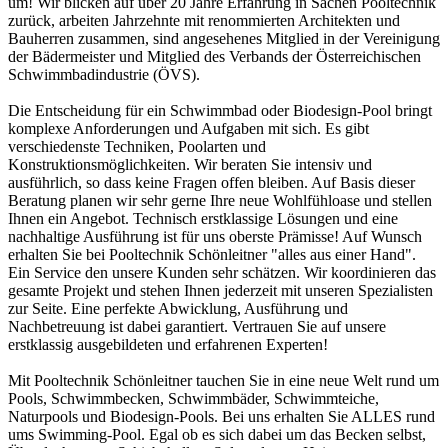
um! Wir blicken auf über 20 Jahre Erfahrung in Sachen Pooltechnik
zurück, arbeiten Jahrzehnte mit renommierten Architekten und
Bauherren zusammen, sind angesehenes Mitglied in der Vereinigung
der Bädermeister und Mitglied des Verbands der Österreichischen
Schwimmbadindustrie (ÖVS).
Die Entscheidung für ein Schwimmbad oder Biodesign-Pool bringt
komplexe Anforderungen und Aufgaben mit sich. Es gibt
verschiedenste Techniken, Poolarten und
Konstruktionsmöglichkeiten. Wir beraten Sie intensiv und
ausführlich, so dass keine Fragen offen bleiben. Auf Basis dieser
Beratung planen wir sehr gerne Ihre neue Wohlfühloase und stellen
Ihnen ein Angebot. Technisch erstklassige Lösungen und eine
nachhaltige Ausführung ist für uns oberste Prämisse! Auf Wunsch
erhalten Sie bei Pooltechnik Schönleitner "alles aus einer Hand".
Ein Service den unsere Kunden sehr schätzen. Wir koordinieren das
gesamte Projekt und stehen Ihnen jederzeit mit unseren Spezialisten
zur Seite. Eine perfekte Abwicklung, Ausführung und
Nachbetreuung ist dabei garantiert. Vertrauen Sie auf unsere
erstklassig ausgebildeten und erfahrenen Experten!
Mit Pooltechnik Schönleitner tauchen Sie in eine neue Welt rund um
Pools, Schwimmbecken, Schwimmbäder, Schwimmteiche,
Naturpools und Biodesign-Pools. Bei uns erhalten Sie ALLES rund
ums Swimming-Pool. Egal ob es sich dabei um das Becken selbst,