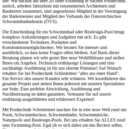
um! Wir blicken auf über 20 Jahre Erfahrung in Sachen Pooltechnik
zurück, arbeiten Jahrzehnte mit renommierten Architekten und
Bauherren zusammen, sind angesehenes Mitglied in der Vereinigung
der Bädermeister und Mitglied des Verbands der Österreichischen
Schwimmbadindustrie (ÖVS).
Die Entscheidung für ein Schwimmbad oder Biodesign-Pool bringt
komplexe Anforderungen und Aufgaben mit sich. Es gibt
verschiedenste Techniken, Poolarten und
Konstruktionsmöglichkeiten. Wir beraten Sie intensiv und
ausführlich, so dass keine Fragen offen bleiben. Auf Basis dieser
Beratung planen wir sehr gerne Ihre neue Wohlfühloase und stellen
Ihnen ein Angebot. Technisch erstklassige Lösungen und eine
nachhaltige Ausführung ist für uns oberste Prämisse! Auf Wunsch
erhalten Sie bei Pooltechnik Schönleitner "alles aus einer Hand".
Ein Service den unsere Kunden sehr schätzen. Wir koordinieren das
gesamte Projekt und stehen Ihnen jederzeit mit unseren Spezialisten
zur Seite. Eine perfekte Abwicklung, Ausführung und
Nachbetreuung ist dabei garantiert. Vertrauen Sie auf unsere
erstklassig ausgebildeten und erfahrenen Experten!
Mit Pooltechnik Schönleitner tauchen Sie in eine neue Welt rund um
Pools, Schwimmbecken, Schwimmbäder, Schwimmteiche,
Naturpools und Biodesign-Pools. Bei uns erhalten Sie ALLES rund
ums Swimming-Pool. Egal ob es sich dabei um das Becken selbst,