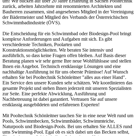
um! Wir blicken auf über 20 Jahre Erfahrung in Sachen Pooltechnik
zurück, arbeiten Jahrzehnte mit renommierten Architekten und
Bauherren zusammen, sind angesehenes Mitglied in der Vereinigung
der Bädermeister und Mitglied des Verbands der Österreichischen
Schwimmbadindustrie (ÖVS).
Die Entscheidung für ein Schwimmbad oder Biodesign-Pool bringt
komplexe Anforderungen und Aufgaben mit sich. Es gibt
verschiedenste Techniken, Poolarten und
Konstruktionsmöglichkeiten. Wir beraten Sie intensiv und
ausführlich, so dass keine Fragen offen bleiben. Auf Basis dieser
Beratung planen wir sehr gerne Ihre neue Wohlfühloase und stellen
Ihnen ein Angebot. Technisch erstklassige Lösungen und eine
nachhaltige Ausführung ist für uns oberste Prämisse! Auf Wunsch
erhalten Sie bei Pooltechnik Schönleitner "alles aus einer Hand".
Ein Service den unsere Kunden sehr schätzen. Wir koordinieren das
gesamte Projekt und stehen Ihnen jederzeit mit unseren Spezialisten
zur Seite. Eine perfekte Abwicklung, Ausführung und
Nachbetreuung ist dabei garantiert. Vertrauen Sie auf unsere
erstklassig ausgebildeten und erfahrenen Experten!
Mit Pooltechnik Schönleitner tauchen Sie in eine neue Welt rund um
Pools, Schwimmbecken, Schwimmbäder, Schwimmteiche,
Naturpools und Biodesign-Pools. Bei uns erhalten Sie ALLES rund
ums Swimming-Pool. Egal ob es sich dabei um das Becken selbst,