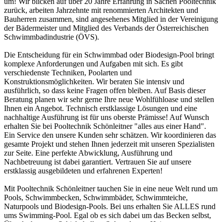
um! Wir blicken auf über 20 Jahre Erfahrung in Sachen Pooltechnik
zurück, arbeiten Jahrzehnte mit renommierten Architekten und
Bauherren zusammen, sind angesehenes Mitglied in der Vereinigung
der Bädermeister und Mitglied des Verbands der Österreichischen
Schwimmbadindustrie (ÖVS).
Die Entscheidung für ein Schwimmbad oder Biodesign-Pool bringt
komplexe Anforderungen und Aufgaben mit sich. Es gibt
verschiedenste Techniken, Poolarten und
Konstruktionsmöglichkeiten. Wir beraten Sie intensiv und
ausführlich, so dass keine Fragen offen bleiben. Auf Basis dieser
Beratung planen wir sehr gerne Ihre neue Wohlfühloase und stellen
Ihnen ein Angebot. Technisch erstklassige Lösungen und eine
nachhaltige Ausführung ist für uns oberste Prämisse! Auf Wunsch
erhalten Sie bei Pooltechnik Schönleitner "alles aus einer Hand".
Ein Service den unsere Kunden sehr schätzen. Wir koordinieren das
gesamte Projekt und stehen Ihnen jederzeit mit unseren Spezialisten
zur Seite. Eine perfekte Abwicklung, Ausführung und
Nachbetreuung ist dabei garantiert. Vertrauen Sie auf unsere
erstklassig ausgebildeten und erfahrenen Experten!
Mit Pooltechnik Schönleitner tauchen Sie in eine neue Welt rund um
Pools, Schwimmbecken, Schwimmbäder, Schwimmteiche,
Naturpools und Biodesign-Pools. Bei uns erhalten Sie ALLES rund
ums Swimming-Pool. Egal ob es sich dabei um das Becken selbst,