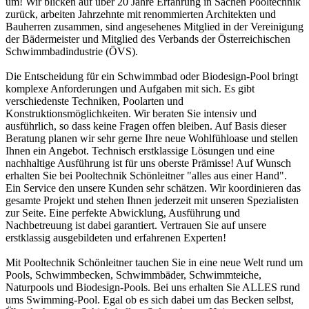
um! Wir blicken auf über 20 Jahre Erfahrung in Sachen Pooltechnik
zurück, arbeiten Jahrzehnte mit renommierten Architekten und
Bauherren zusammen, sind angesehenes Mitglied in der Vereinigung
der Bädermeister und Mitglied des Verbands der Österreichischen
Schwimmbadindustrie (ÖVS).
Die Entscheidung für ein Schwimmbad oder Biodesign-Pool bringt
komplexe Anforderungen und Aufgaben mit sich. Es gibt
verschiedenste Techniken, Poolarten und
Konstruktionsmöglichkeiten. Wir beraten Sie intensiv und
ausführlich, so dass keine Fragen offen bleiben. Auf Basis dieser
Beratung planen wir sehr gerne Ihre neue Wohlfühloase und stellen
Ihnen ein Angebot. Technisch erstklassige Lösungen und eine
nachhaltige Ausführung ist für uns oberste Prämisse! Auf Wunsch
erhalten Sie bei Pooltechnik Schönleitner "alles aus einer Hand".
Ein Service den unsere Kunden sehr schätzen. Wir koordinieren das
gesamte Projekt und stehen Ihnen jederzeit mit unseren Spezialisten
zur Seite. Eine perfekte Abwicklung, Ausführung und
Nachbetreuung ist dabei garantiert. Vertrauen Sie auf unsere
erstklassig ausgebildeten und erfahrenen Experten!
Mit Pooltechnik Schönleitner tauchen Sie in eine neue Welt rund um
Pools, Schwimmbecken, Schwimmbäder, Schwimmteiche,
Naturpools und Biodesign-Pools. Bei uns erhalten Sie ALLES rund
ums Swimming-Pool. Egal ob es sich dabei um das Becken selbst,