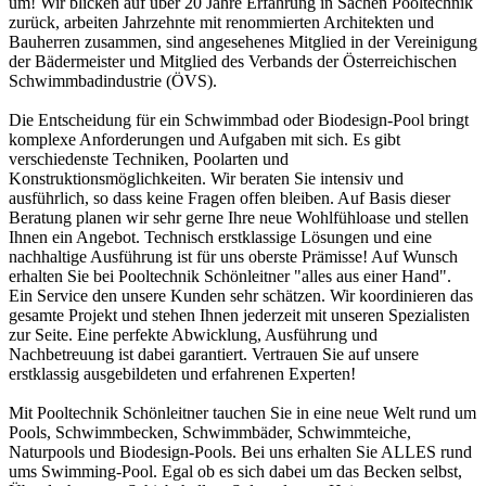
um! Wir blicken auf über 20 Jahre Erfahrung in Sachen Pooltechnik
zurück, arbeiten Jahrzehnte mit renommierten Architekten und
Bauherren zusammen, sind angesehenes Mitglied in der Vereinigung
der Bädermeister und Mitglied des Verbands der Österreichischen
Schwimmbadindustrie (ÖVS).
Die Entscheidung für ein Schwimmbad oder Biodesign-Pool bringt
komplexe Anforderungen und Aufgaben mit sich. Es gibt
verschiedenste Techniken, Poolarten und
Konstruktionsmöglichkeiten. Wir beraten Sie intensiv und
ausführlich, so dass keine Fragen offen bleiben. Auf Basis dieser
Beratung planen wir sehr gerne Ihre neue Wohlfühloase und stellen
Ihnen ein Angebot. Technisch erstklassige Lösungen und eine
nachhaltige Ausführung ist für uns oberste Prämisse! Auf Wunsch
erhalten Sie bei Pooltechnik Schönleitner "alles aus einer Hand".
Ein Service den unsere Kunden sehr schätzen. Wir koordinieren das
gesamte Projekt und stehen Ihnen jederzeit mit unseren Spezialisten
zur Seite. Eine perfekte Abwicklung, Ausführung und
Nachbetreuung ist dabei garantiert. Vertrauen Sie auf unsere
erstklassig ausgebildeten und erfahrenen Experten!
Mit Pooltechnik Schönleitner tauchen Sie in eine neue Welt rund um
Pools, Schwimmbecken, Schwimmbäder, Schwimmteiche,
Naturpools und Biodesign-Pools. Bei uns erhalten Sie ALLES rund
ums Swimming-Pool. Egal ob es sich dabei um das Becken selbst,