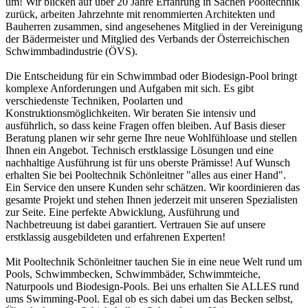
um! Wir blicken auf über 20 Jahre Erfahrung in Sachen Pooltechnik
zurück, arbeiten Jahrzehnte mit renommierten Architekten und
Bauherren zusammen, sind angesehenes Mitglied in der Vereinigung
der Bädermeister und Mitglied des Verbands der Österreichischen
Schwimmbadindustrie (ÖVS).
Die Entscheidung für ein Schwimmbad oder Biodesign-Pool bringt
komplexe Anforderungen und Aufgaben mit sich. Es gibt
verschiedenste Techniken, Poolarten und
Konstruktionsmöglichkeiten. Wir beraten Sie intensiv und
ausführlich, so dass keine Fragen offen bleiben. Auf Basis dieser
Beratung planen wir sehr gerne Ihre neue Wohlfühloase und stellen
Ihnen ein Angebot. Technisch erstklassige Lösungen und eine
nachhaltige Ausführung ist für uns oberste Prämisse! Auf Wunsch
erhalten Sie bei Pooltechnik Schönleitner "alles aus einer Hand".
Ein Service den unsere Kunden sehr schätzen. Wir koordinieren das
gesamte Projekt und stehen Ihnen jederzeit mit unseren Spezialisten
zur Seite. Eine perfekte Abwicklung, Ausführung und
Nachbetreuung ist dabei garantiert. Vertrauen Sie auf unsere
erstklassig ausgebildeten und erfahrenen Experten!
Mit Pooltechnik Schönleitner tauchen Sie in eine neue Welt rund um
Pools, Schwimmbecken, Schwimmbäder, Schwimmteiche,
Naturpools und Biodesign-Pools. Bei uns erhalten Sie ALLES rund
ums Swimming-Pool. Egal ob es sich dabei um das Becken selbst,