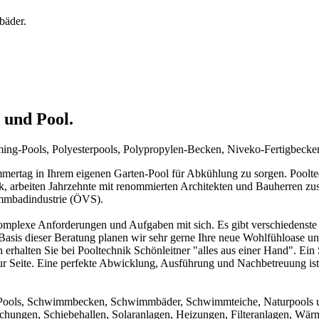
bäder.
 und Pool.
mming-Pools, Polyesterpools, Polypropylen-Becken, Niveko-Fertigbeck
rtag in Ihrem eigenen Garten-Pool für Abkühlung zu sorgen. Pooltechn
ck, arbeiten Jahrzehnte mit renommierten Architekten und Bauherren zu
immbadindustrie (ÖVS).
mplexe Anforderungen und Aufgaben mit sich. Es gibt verschiedenste 
f Basis dieser Beratung planen wir sehr gerne Ihre neue Wohlfühloase u
 erhalten Sie bei Pooltechnik Schönleitner "alles aus einer Hand". Ei
ur Seite. Eine perfekte Abwicklung, Ausführung und Nachbetreuung ist d
um Pools, Schwimmbecken, Schwimmbäder, Schwimmteiche, Naturpools 
achungen, Schiebehallen, Solaranlagen, Heizungen, Filteranlagen, W