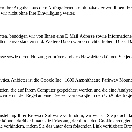
n Ihre Angaben aus dem Anfrageformular inklusive der von Ihnen dor
wir nicht ohne Ihre Einwilligung weiter.
en, benötigen wir von Ihnen eine E-Mail-Adresse sowie Informationen,
rs einverstanden sind. Weitere Daten werden nicht erhoben. Diese Dat
resse sowie deren Nutzung zum Versand des Newsletters können Sie jed
ytics. Anbieter ist die Google Inc., 1600 Amphitheatre Parkway Mou
eien, die auf Ihrem Computer gespeichert werden und die eine Analys
werden in der Regel an einen Server von Google in den USA übertragen
tellung Ihrer Browser-Software verhindern; wir weisen Sie jedoch dara
 können darüber hinaus die Erfassung der durch den Cookie erzeugten 
 verhindern, indem Sie das unter dem folgenden Link verfügbare Brows