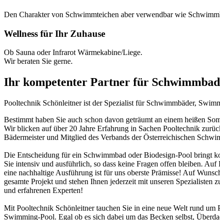
Den Charakter von Schwimmteichen aber verwendbar wie Schwimm
Wellness für Ihr Zuhause
Ob Sauna oder Infrarot Wärmekabine/Liege.
Wir beraten Sie gerne.
Ihr kompetenter Partner für Schwimmbad
Pooltechnik Schönleitner ist der Spezialist für Schwimmbäder, Swi
Bestimmt haben Sie auch schon davon geträumt an einem heißen Somme
Wir blicken auf über 20 Jahre Erfahrung in Sachen Pooltechnik zurü
Bädermeister und Mitglied des Verbands der Österreichischen Schw
Die Entscheidung für ein Schwimmbad oder Biodesign-Pool bringt ko
Sie intensiv und ausführlich, so dass keine Fragen offen bleiben. Au
eine nachhaltige Ausführung ist für uns oberste Prämisse! Auf Wunsch
gesamte Projekt und stehen Ihnen jederzeit mit unseren Spezialisten z
und erfahrenen Experten!
Mit Pooltechnik Schönleitner tauchen Sie in eine neue Welt rund 
Swimming-Pool. Egal ob es sich dabei um das Becken selbst, Überd