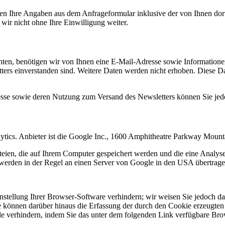
n Ihre Angaben aus dem Anfrageformular inklusive der von Ihnen dor
wir nicht ohne Ihre Einwilligung weiter.
en, benötigen wir von Ihnen eine E-Mail-Adresse sowie Informationen,
rs einverstanden sind. Weitere Daten werden nicht erhoben. Diese Dat
resse sowie deren Nutzung zum Versand des Newsletters können Sie jed
ytics. Anbieter ist die Google Inc., 1600 Amphitheatre Parkway Mou
eien, die auf Ihrem Computer gespeichert werden und die eine Analys
werden in der Regel an einen Server von Google in den USA übertragen
tellung Ihrer Browser-Software verhindern; wir weisen Sie jedoch dara
 können darüber hinaus die Erfassung der durch den Cookie erzeugten 
 verhindern, indem Sie das unter dem folgenden Link verfügbare Brows