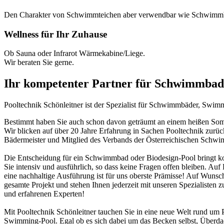
Den Charakter von Schwimmteichen aber verwendbar wie Schwimm
Wellness für Ihr Zuhause
Ob Sauna oder Infrarot Wärmekabine/Liege.
Wir beraten Sie gerne.
Ihr kompetenter Partner für Schwimmbad
Pooltechnik Schönleitner ist der Spezialist für Schwimmbäder, Swi
Bestimmt haben Sie auch schon davon geträumt an einem heißen Somme
Wir blicken auf über 20 Jahre Erfahrung in Sachen Pooltechnik zurü
Bädermeister und Mitglied des Verbands der Österreichischen Schw
Die Entscheidung für ein Schwimmbad oder Biodesign-Pool bringt ko
Sie intensiv und ausführlich, so dass keine Fragen offen bleiben. Au
eine nachhaltige Ausführung ist für uns oberste Prämisse! Auf Wunsch
gesamte Projekt und stehen Ihnen jederzeit mit unseren Spezialisten z
und erfahrenen Experten!
Mit Pooltechnik Schönleitner tauchen Sie in eine neue Welt rund 
Swimming-Pool. Egal ob es sich dabei um das Becken selbst, Überd