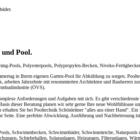
bäder.
 und Pool.
mming-Pools, Polyesterpools, Polypropylen-Becken, Niveko-Fertigbeck
rtag in Ihrem eigenen Garten-Pool für Abkühlung zu sorgen. Pooltechn
ck, arbeiten Jahrzehnte mit renommierten Architekten und Bauherren zu
immbadindustrie (ÖVS).
mplexe Anforderungen und Aufgaben mit sich. Es gibt verschiedenste 
f Basis dieser Beratung planen wir sehr gerne Ihre neue Wohlfühloase u
 erhalten Sie bei Pooltechnik Schönleitner "alles aus einer Hand". Ei
ur Seite. Eine perfekte Abwicklung, Ausführung und Nachbetreuung ist d
um Pools, Schwimmbecken, Schwimmbäder, Schwimmteiche, Naturpools 
achungen, Schiebehallen, Solaranlagen, Heizungen, Filteranlagen, W