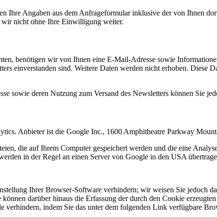
n Ihre Angaben aus dem Anfrageformular inklusive der von Ihnen dor
wir nicht ohne Ihre Einwilligung weiter.
en, benötigen wir von Ihnen eine E-Mail-Adresse sowie Informationen,
rs einverstanden sind. Weitere Daten werden nicht erhoben. Diese Dat
resse sowie deren Nutzung zum Versand des Newsletters können Sie jed
ytics. Anbieter ist die Google Inc., 1600 Amphitheatre Parkway Mou
eien, die auf Ihrem Computer gespeichert werden und die eine Analys
werden in der Regel an einen Server von Google in den USA übertragen
tellung Ihrer Browser-Software verhindern; wir weisen Sie jedoch dara
 können darüber hinaus die Erfassung der durch den Cookie erzeugten 
 verhindern, indem Sie das unter dem folgenden Link verfügbare Brows