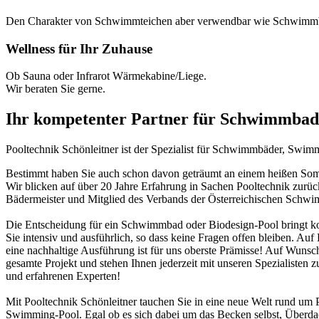
Den Charakter von Schwimmteichen aber verwendbar wie Schwimm
Wellness für Ihr Zuhause
Ob Sauna oder Infrarot Wärmekabine/Liege.
Wir beraten Sie gerne.
Ihr kompetenter Partner für Schwimmbad
Pooltechnik Schönleitner ist der Spezialist für Schwimmbäder, Swi
Bestimmt haben Sie auch schon davon geträumt an einem heißen Somme
Wir blicken auf über 20 Jahre Erfahrung in Sachen Pooltechnik zurü
Bädermeister und Mitglied des Verbands der Österreichischen Schw
Die Entscheidung für ein Schwimmbad oder Biodesign-Pool bringt ko
Sie intensiv und ausführlich, so dass keine Fragen offen bleiben. Au
eine nachhaltige Ausführung ist für uns oberste Prämisse! Auf Wunsch
gesamte Projekt und stehen Ihnen jederzeit mit unseren Spezialisten z
und erfahrenen Experten!
Mit Pooltechnik Schönleitner tauchen Sie in eine neue Welt rund 
Swimming-Pool. Egal ob es sich dabei um das Becken selbst, Überd