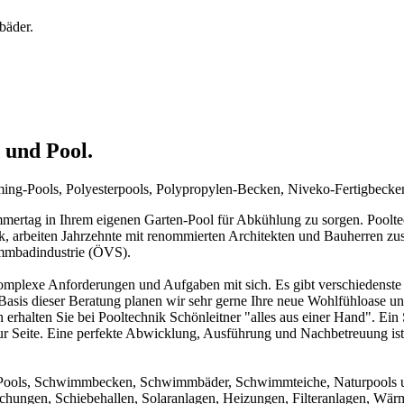
bäder.
 und Pool.
mming-Pools, Polyesterpools, Polypropylen-Becken, Niveko-Fertigbeck
rtag in Ihrem eigenen Garten-Pool für Abkühlung zu sorgen. Pooltechn
ck, arbeiten Jahrzehnte mit renommierten Architekten und Bauherren zu
immbadindustrie (ÖVS).
mplexe Anforderungen und Aufgaben mit sich. Es gibt verschiedenste 
f Basis dieser Beratung planen wir sehr gerne Ihre neue Wohlfühloase u
 erhalten Sie bei Pooltechnik Schönleitner "alles aus einer Hand". Ei
ur Seite. Eine perfekte Abwicklung, Ausführung und Nachbetreuung ist d
um Pools, Schwimmbecken, Schwimmbäder, Schwimmteiche, Naturpools 
achungen, Schiebehallen, Solaranlagen, Heizungen, Filteranlagen, W