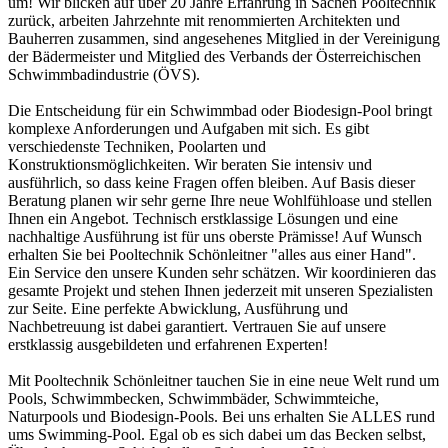
um! Wir blicken auf über 20 Jahre Erfahrung in Sachen Pooltechnik
zurück, arbeiten Jahrzehnte mit renommierten Architekten und
Bauherren zusammen, sind angesehenes Mitglied in der Vereinigung
der Bädermeister und Mitglied des Verbands der Österreichischen
Schwimmbadindustrie (ÖVS).
Die Entscheidung für ein Schwimmbad oder Biodesign-Pool bringt
komplexe Anforderungen und Aufgaben mit sich. Es gibt
verschiedenste Techniken, Poolarten und
Konstruktionsmöglichkeiten. Wir beraten Sie intensiv und
ausführlich, so dass keine Fragen offen bleiben. Auf Basis dieser
Beratung planen wir sehr gerne Ihre neue Wohlfühloase und stellen
Ihnen ein Angebot. Technisch erstklassige Lösungen und eine
nachhaltige Ausführung ist für uns oberste Prämisse! Auf Wunsch
erhalten Sie bei Pooltechnik Schönleitner "alles aus einer Hand".
Ein Service den unsere Kunden sehr schätzen. Wir koordinieren das
gesamte Projekt und stehen Ihnen jederzeit mit unseren Spezialisten
zur Seite. Eine perfekte Abwicklung, Ausführung und
Nachbetreuung ist dabei garantiert. Vertrauen Sie auf unsere
erstklassig ausgebildeten und erfahrenen Experten!
Mit Pooltechnik Schönleitner tauchen Sie in eine neue Welt rund um
Pools, Schwimmbecken, Schwimmbäder, Schwimmteiche,
Naturpools und Biodesign-Pools. Bei uns erhalten Sie ALLES rund
ums Swimming-Pool. Egal ob es sich dabei um das Becken selbst,