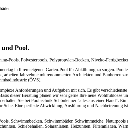
bäder.
 und Pool.
mming-Pools, Polyesterpools, Polypropylen-Becken, Niveko-Fertigbeck
rtag in Ihrem eigenen Garten-Pool für Abkühlung zu sorgen. Pooltechn
ck, arbeiten Jahrzehnte mit renommierten Architekten und Bauherren zu
immbadindustrie (ÖVS).
mplexe Anforderungen und Aufgaben mit sich. Es gibt verschiedenste 
f Basis dieser Beratung planen wir sehr gerne Ihre neue Wohlfühloase u
 erhalten Sie bei Pooltechnik Schönleitner "alles aus einer Hand". Ei
ur Seite. Eine perfekte Abwicklung, Ausführung und Nachbetreuung ist d
um Pools, Schwimmbecken, Schwimmbäder, Schwimmteiche, Naturpools 
achungen, Schiebehallen, Solaranlagen, Heizungen, Filteranlagen, W