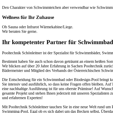
Den Charakter von Schwimmteichen aber verwendbar wie Schwimm
Wellness für Ihr Zuhause
Ob Sauna oder Infrarot Wärmekabine/Liege.
Wir beraten Sie gerne.
Ihr kompetenter Partner für Schwimmbad
Pooltechnik Schönleitner ist der Spezialist für Schwimmbäder, Swi
Bestimmt haben Sie auch schon davon geträumt an einem heißen Somme
Wir blicken auf über 20 Jahre Erfahrung in Sachen Pooltechnik zurü
Bädermeister und Mitglied des Verbands der Österreichischen Schw
Die Entscheidung für ein Schwimmbad oder Biodesign-Pool bringt ko
Sie intensiv und ausführlich, so dass keine Fragen offen bleiben. Au
eine nachhaltige Ausführung ist für uns oberste Prämisse! Auf Wunsch
gesamte Projekt und stehen Ihnen jederzeit mit unseren Spezialisten z
und erfahrenen Experten!
Mit Pooltechnik Schönleitner tauchen Sie in eine neue Welt rund 
Swimming-Pool. Egal ob es sich dabei um das Becken selbst, Überd