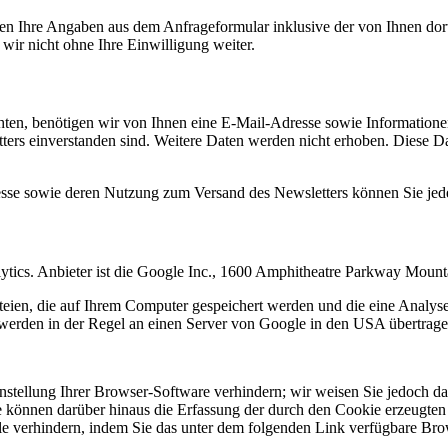
n Ihre Angaben aus dem Anfrageformular inklusive der von Ihnen dor
wir nicht ohne Ihre Einwilligung weiter.
en, benötigen wir von Ihnen eine E-Mail-Adresse sowie Informationen,
rs einverstanden sind. Weitere Daten werden nicht erhoben. Diese Dat
resse sowie deren Nutzung zum Versand des Newsletters können Sie jed
ytics. Anbieter ist die Google Inc., 1600 Amphitheatre Parkway Mou
eien, die auf Ihrem Computer gespeichert werden und die eine Analys
werden in der Regel an einen Server von Google in den USA übertragen
tellung Ihrer Browser-Software verhindern; wir weisen Sie jedoch dara
 können darüber hinaus die Erfassung der durch den Cookie erzeugten 
 verhindern, indem Sie das unter dem folgenden Link verfügbare Brows