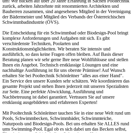
um! Wir blicken auf über 20 Jahre Erfahrung in Sachen Pooltechnik
zurück, arbeiten Jahrzehnte mit renommierten Architekten und
Bauherren zusammen, sind angesehenes Mitglied in der Vereinigung
der Bädermeister und Mitglied des Verbands der Österreichischen
Schwimmbadindustrie (ÖVS).
Die Entscheidung für ein Schwimmbad oder Biodesign-Pool bringt
komplexe Anforderungen und Aufgaben mit sich. Es gibt
verschiedenste Techniken, Poolarten und
Konstruktionsmöglichkeiten. Wir beraten Sie intensiv und
ausführlich, so dass keine Fragen offen bleiben. Auf Basis dieser
Beratung planen wir sehr gerne Ihre neue Wohlfühloase und stellen
Ihnen ein Angebot. Technisch erstklassige Lösungen und eine
nachhaltige Ausführung ist für uns oberste Prämisse! Auf Wunsch
erhalten Sie bei Pooltechnik Schönleitner "alles aus einer Hand".
Ein Service den unsere Kunden sehr schätzen. Wir koordinieren das
gesamte Projekt und stehen Ihnen jederzeit mit unseren Spezialisten
zur Seite. Eine perfekte Abwicklung, Ausführung und
Nachbetreuung ist dabei garantiert. Vertrauen Sie auf unsere
erstklassig ausgebildeten und erfahrenen Experten!
Mit Pooltechnik Schönleitner tauchen Sie in eine neue Welt rund um
Pools, Schwimmbecken, Schwimmbäder, Schwimmteiche,
Naturpools und Biodesign-Pools. Bei uns erhalten Sie ALLES rund
ums Swimming-Pool. Egal ob es sich dabei um das Becken selbst,