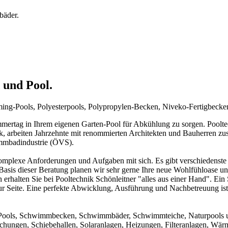
bäder.
 und Pool.
mming-Pools, Polyesterpools, Polypropylen-Becken, Niveko-Fertigbeck
rtag in Ihrem eigenen Garten-Pool für Abkühlung zu sorgen. Pooltechn
ck, arbeiten Jahrzehnte mit renommierten Architekten und Bauherren zu
immbadindustrie (ÖVS).
mplexe Anforderungen und Aufgaben mit sich. Es gibt verschiedenste 
f Basis dieser Beratung planen wir sehr gerne Ihre neue Wohlfühloase u
 erhalten Sie bei Pooltechnik Schönleitner "alles aus einer Hand". Ei
ur Seite. Eine perfekte Abwicklung, Ausführung und Nachbetreuung ist d
um Pools, Schwimmbecken, Schwimmbäder, Schwimmteiche, Naturpools 
achungen, Schiebehallen, Solaranlagen, Heizungen, Filteranlagen, W