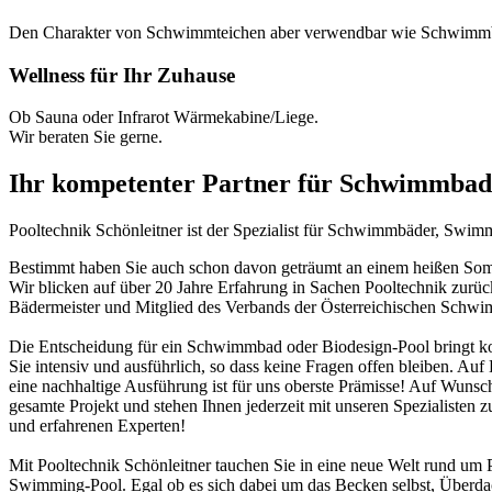
Den Charakter von Schwimmteichen aber verwendbar wie Schwimm
Wellness für Ihr Zuhause
Ob Sauna oder Infrarot Wärmekabine/Liege.
Wir beraten Sie gerne.
Ihr kompetenter Partner für Schwimmbad
Pooltechnik Schönleitner ist der Spezialist für Schwimmbäder, Swi
Bestimmt haben Sie auch schon davon geträumt an einem heißen Somme
Wir blicken auf über 20 Jahre Erfahrung in Sachen Pooltechnik zurü
Bädermeister und Mitglied des Verbands der Österreichischen Schw
Die Entscheidung für ein Schwimmbad oder Biodesign-Pool bringt ko
Sie intensiv und ausführlich, so dass keine Fragen offen bleiben. Au
eine nachhaltige Ausführung ist für uns oberste Prämisse! Auf Wunsch
gesamte Projekt und stehen Ihnen jederzeit mit unseren Spezialisten z
und erfahrenen Experten!
Mit Pooltechnik Schönleitner tauchen Sie in eine neue Welt rund 
Swimming-Pool. Egal ob es sich dabei um das Becken selbst, Überd