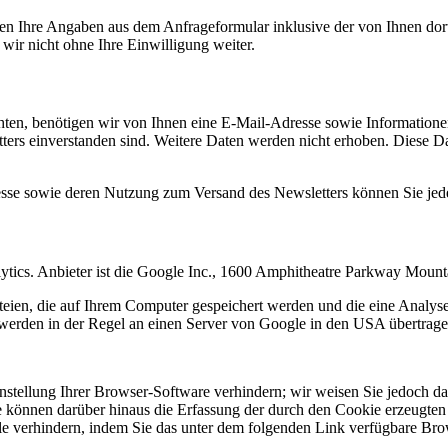
n Ihre Angaben aus dem Anfrageformular inklusive der von Ihnen dor
wir nicht ohne Ihre Einwilligung weiter.
en, benötigen wir von Ihnen eine E-Mail-Adresse sowie Informationen,
rs einverstanden sind. Weitere Daten werden nicht erhoben. Diese Dat
resse sowie deren Nutzung zum Versand des Newsletters können Sie jed
ytics. Anbieter ist die Google Inc., 1600 Amphitheatre Parkway Mou
eien, die auf Ihrem Computer gespeichert werden und die eine Analys
werden in der Regel an einen Server von Google in den USA übertragen
tellung Ihrer Browser-Software verhindern; wir weisen Sie jedoch dara
 können darüber hinaus die Erfassung der durch den Cookie erzeugten 
 verhindern, indem Sie das unter dem folgenden Link verfügbare Brows