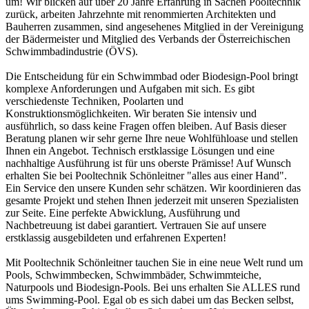
um! Wir blicken auf über 20 Jahre Erfahrung in Sachen Pooltechnik
zurück, arbeiten Jahrzehnte mit renommierten Architekten und
Bauherren zusammen, sind angesehenes Mitglied in der Vereinigung
der Bädermeister und Mitglied des Verbands der Österreichischen
Schwimmbadindustrie (ÖVS).
Die Entscheidung für ein Schwimmbad oder Biodesign-Pool bringt
komplexe Anforderungen und Aufgaben mit sich. Es gibt
verschiedenste Techniken, Poolarten und
Konstruktionsmöglichkeiten. Wir beraten Sie intensiv und
ausführlich, so dass keine Fragen offen bleiben. Auf Basis dieser
Beratung planen wir sehr gerne Ihre neue Wohlfühloase und stellen
Ihnen ein Angebot. Technisch erstklassige Lösungen und eine
nachhaltige Ausführung ist für uns oberste Prämisse! Auf Wunsch
erhalten Sie bei Pooltechnik Schönleitner "alles aus einer Hand".
Ein Service den unsere Kunden sehr schätzen. Wir koordinieren das
gesamte Projekt und stehen Ihnen jederzeit mit unseren Spezialisten
zur Seite. Eine perfekte Abwicklung, Ausführung und
Nachbetreuung ist dabei garantiert. Vertrauen Sie auf unsere
erstklassig ausgebildeten und erfahrenen Experten!
Mit Pooltechnik Schönleitner tauchen Sie in eine neue Welt rund um
Pools, Schwimmbecken, Schwimmbäder, Schwimmteiche,
Naturpools und Biodesign-Pools. Bei uns erhalten Sie ALLES rund
ums Swimming-Pool. Egal ob es sich dabei um das Becken selbst,