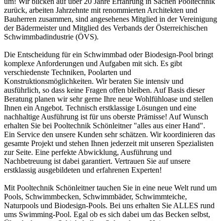
um! Wir blicken auf über 20 Jahre Erfahrung in Sachen Pooltechnik
zurück, arbeiten Jahrzehnte mit renommierten Architekten und
Bauherren zusammen, sind angesehenes Mitglied in der Vereinigung
der Bädermeister und Mitglied des Verbands der Österreichischen
Schwimmbadindustrie (ÖVS).
Die Entscheidung für ein Schwimmbad oder Biodesign-Pool bringt
komplexe Anforderungen und Aufgaben mit sich. Es gibt
verschiedenste Techniken, Poolarten und
Konstruktionsmöglichkeiten. Wir beraten Sie intensiv und
ausführlich, so dass keine Fragen offen bleiben. Auf Basis dieser
Beratung planen wir sehr gerne Ihre neue Wohlfühloase und stellen
Ihnen ein Angebot. Technisch erstklassige Lösungen und eine
nachhaltige Ausführung ist für uns oberste Prämisse! Auf Wunsch
erhalten Sie bei Pooltechnik Schönleitner "alles aus einer Hand".
Ein Service den unsere Kunden sehr schätzen. Wir koordinieren das
gesamte Projekt und stehen Ihnen jederzeit mit unseren Spezialisten
zur Seite. Eine perfekte Abwicklung, Ausführung und
Nachbetreuung ist dabei garantiert. Vertrauen Sie auf unsere
erstklassig ausgebildeten und erfahrenen Experten!
Mit Pooltechnik Schönleitner tauchen Sie in eine neue Welt rund um
Pools, Schwimmbecken, Schwimmbäder, Schwimmteiche,
Naturpools und Biodesign-Pools. Bei uns erhalten Sie ALLES rund
ums Swimming-Pool. Egal ob es sich dabei um das Becken selbst,