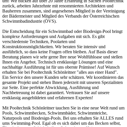
um! Wir blicken auf über 20 Jahre Erfahrung in Sachen Pooltechnik
zurück, arbeiten Jahrzehnte mit renommierten Architekten und
Bauherren zusammen, sind angesehenes Mitglied in der Vereinigung
der Bädermeister und Mitglied des Verbands der Österreichischen
Schwimmbadindustrie (ÖVS).
Die Entscheidung für ein Schwimmbad oder Biodesign-Pool bringt
komplexe Anforderungen und Aufgaben mit sich. Es gibt
verschiedenste Techniken, Poolarten und
Konstruktionsmöglichkeiten. Wir beraten Sie intensiv und
ausführlich, so dass keine Fragen offen bleiben. Auf Basis dieser
Beratung planen wir sehr gerne Ihre neue Wohlfühloase und stellen
Ihnen ein Angebot. Technisch erstklassige Lösungen und eine
nachhaltige Ausführung ist für uns oberste Prämisse! Auf Wunsch
erhalten Sie bei Pooltechnik Schönleitner "alles aus einer Hand".
Ein Service den unsere Kunden sehr schätzen. Wir koordinieren das
gesamte Projekt und stehen Ihnen jederzeit mit unseren Spezialisten
zur Seite. Eine perfekte Abwicklung, Ausführung und
Nachbetreuung ist dabei garantiert. Vertrauen Sie auf unsere
erstklassig ausgebildeten und erfahrenen Experten!
Mit Pooltechnik Schönleitner tauchen Sie in eine neue Welt rund um
Pools, Schwimmbecken, Schwimmbäder, Schwimmteiche,
Naturpools und Biodesign-Pools. Bei uns erhalten Sie ALLES rund
ums Swimming-Pool. Egal ob es sich dabei um das Becken selbst,