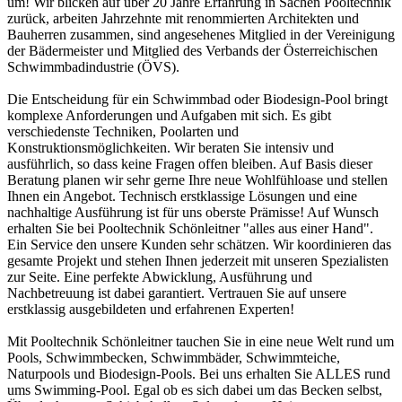
um! Wir blicken auf über 20 Jahre Erfahrung in Sachen Pooltechnik
zurück, arbeiten Jahrzehnte mit renommierten Architekten und
Bauherren zusammen, sind angesehenes Mitglied in der Vereinigung
der Bädermeister und Mitglied des Verbands der Österreichischen
Schwimmbadindustrie (ÖVS).
Die Entscheidung für ein Schwimmbad oder Biodesign-Pool bringt
komplexe Anforderungen und Aufgaben mit sich. Es gibt
verschiedenste Techniken, Poolarten und
Konstruktionsmöglichkeiten. Wir beraten Sie intensiv und
ausführlich, so dass keine Fragen offen bleiben. Auf Basis dieser
Beratung planen wir sehr gerne Ihre neue Wohlfühloase und stellen
Ihnen ein Angebot. Technisch erstklassige Lösungen und eine
nachhaltige Ausführung ist für uns oberste Prämisse! Auf Wunsch
erhalten Sie bei Pooltechnik Schönleitner "alles aus einer Hand".
Ein Service den unsere Kunden sehr schätzen. Wir koordinieren das
gesamte Projekt und stehen Ihnen jederzeit mit unseren Spezialisten
zur Seite. Eine perfekte Abwicklung, Ausführung und
Nachbetreuung ist dabei garantiert. Vertrauen Sie auf unsere
erstklassig ausgebildeten und erfahrenen Experten!
Mit Pooltechnik Schönleitner tauchen Sie in eine neue Welt rund um
Pools, Schwimmbecken, Schwimmbäder, Schwimmteiche,
Naturpools und Biodesign-Pools. Bei uns erhalten Sie ALLES rund
ums Swimming-Pool. Egal ob es sich dabei um das Becken selbst,