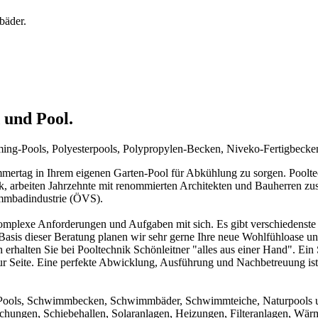
bäder.
 und Pool.
mming-Pools, Polyesterpools, Polypropylen-Becken, Niveko-Fertigbeck
rtag in Ihrem eigenen Garten-Pool für Abkühlung zu sorgen. Pooltechn
ck, arbeiten Jahrzehnte mit renommierten Architekten und Bauherren zu
immbadindustrie (ÖVS).
mplexe Anforderungen und Aufgaben mit sich. Es gibt verschiedenste 
f Basis dieser Beratung planen wir sehr gerne Ihre neue Wohlfühloase u
 erhalten Sie bei Pooltechnik Schönleitner "alles aus einer Hand". Ei
ur Seite. Eine perfekte Abwicklung, Ausführung und Nachbetreuung ist d
um Pools, Schwimmbecken, Schwimmbäder, Schwimmteiche, Naturpools 
achungen, Schiebehallen, Solaranlagen, Heizungen, Filteranlagen, W