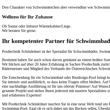
Den Charakter von Schwimmteichen aber verwendbar wie Schwimm
Wellness für Ihr Zuhause
Ob Sauna oder Infrarot Wärmekabine/Liege.
Wir beraten Sie gerne.
Ihr kompetenter Partner für Schwimmbad
Pooltechnik Schönleitner ist der Spezialist für Schwimmbäder, Swi
Bestimmt haben Sie auch schon davon geträumt an einem heißen Somme
Wir blicken auf über 20 Jahre Erfahrung in Sachen Pooltechnik zurü
Bädermeister und Mitglied des Verbands der Österreichischen Schw
Die Entscheidung für ein Schwimmbad oder Biodesign-Pool bringt ko
Sie intensiv und ausführlich, so dass keine Fragen offen bleiben. Au
eine nachhaltige Ausführung ist für uns oberste Prämisse! Auf Wunsch
gesamte Projekt und stehen Ihnen jederzeit mit unseren Spezialisten z
und erfahrenen Experten!
Mit Pooltechnik Schönleitner tauchen Sie in eine neue Welt rund 
Swimming-Pool. Egal ob es sich dabei um das Becken selbst, Überd