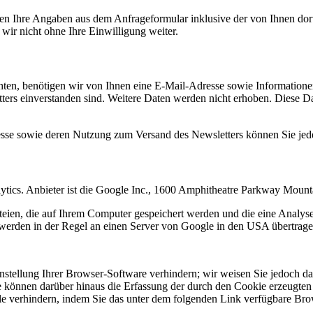
n Ihre Angaben aus dem Anfrageformular inklusive der von Ihnen dor
wir nicht ohne Ihre Einwilligung weiter.
en, benötigen wir von Ihnen eine E-Mail-Adresse sowie Informationen,
rs einverstanden sind. Weitere Daten werden nicht erhoben. Diese Dat
resse sowie deren Nutzung zum Versand des Newsletters können Sie jed
ytics. Anbieter ist die Google Inc., 1600 Amphitheatre Parkway Mou
eien, die auf Ihrem Computer gespeichert werden und die eine Analys
werden in der Regel an einen Server von Google in den USA übertragen
tellung Ihrer Browser-Software verhindern; wir weisen Sie jedoch dara
 können darüber hinaus die Erfassung der durch den Cookie erzeugten 
 verhindern, indem Sie das unter dem folgenden Link verfügbare Brows