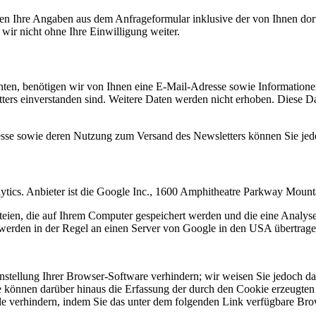
n Ihre Angaben aus dem Anfrageformular inklusive der von Ihnen dor
wir nicht ohne Ihre Einwilligung weiter.
en, benötigen wir von Ihnen eine E-Mail-Adresse sowie Informationen,
rs einverstanden sind. Weitere Daten werden nicht erhoben. Diese Dat
resse sowie deren Nutzung zum Versand des Newsletters können Sie jed
ytics. Anbieter ist die Google Inc., 1600 Amphitheatre Parkway Mou
eien, die auf Ihrem Computer gespeichert werden und die eine Analys
werden in der Regel an einen Server von Google in den USA übertragen
tellung Ihrer Browser-Software verhindern; wir weisen Sie jedoch dara
 können darüber hinaus die Erfassung der durch den Cookie erzeugten 
 verhindern, indem Sie das unter dem folgenden Link verfügbare Brows