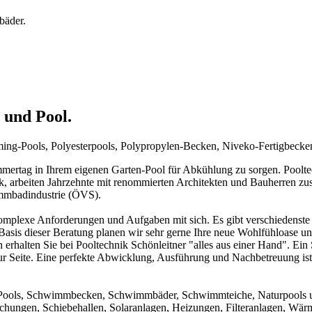
bäder.
 und Pool.
mming-Pools, Polyesterpools, Polypropylen-Becken, Niveko-Fertigbeck
rtag in Ihrem eigenen Garten-Pool für Abkühlung zu sorgen. Pooltechn
ck, arbeiten Jahrzehnte mit renommierten Architekten und Bauherren zu
immbadindustrie (ÖVS).
mplexe Anforderungen und Aufgaben mit sich. Es gibt verschiedenste 
f Basis dieser Beratung planen wir sehr gerne Ihre neue Wohlfühloase u
 erhalten Sie bei Pooltechnik Schönleitner "alles aus einer Hand". Ei
ur Seite. Eine perfekte Abwicklung, Ausführung und Nachbetreuung ist d
um Pools, Schwimmbecken, Schwimmbäder, Schwimmteiche, Naturpools 
achungen, Schiebehallen, Solaranlagen, Heizungen, Filteranlagen, W