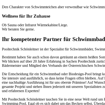
Den Charakter von Schwimmteichen aber verwendbar wie Schwimm
Wellness für Ihr Zuhause
Ob Sauna oder Infrarot Wärmekabine/Liege.
Wir beraten Sie gerne.
Ihr kompetenter Partner für Schwimmbad
Pooltechnik Schönleitner ist der Spezialist für Schwimmbäder, Swi
Bestimmt haben Sie auch schon davon geträumt an einem heißen Somme
Wir blicken auf über 20 Jahre Erfahrung in Sachen Pooltechnik zurü
Bädermeister und Mitglied des Verbands der Österreichischen Schw
Die Entscheidung für ein Schwimmbad oder Biodesign-Pool bringt ko
Sie intensiv und ausführlich, so dass keine Fragen offen bleiben. Au
eine nachhaltige Ausführung ist für uns oberste Prämisse! Auf Wunsch
gesamte Projekt und stehen Ihnen jederzeit mit unseren Spezialisten z
und erfahrenen Experten!
Mit Pooltechnik Schönleitner tauchen Sie in eine neue Welt rund 
Swimming-Pool. Egal ob es sich dabei um das Becken selbst, Überd