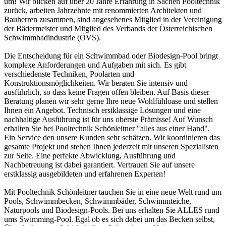
um! Wir blicken auf über 20 Jahre Erfahrung in Sachen Pooltechnik
zurück, arbeiten Jahrzehnte mit renommierten Architekten und
Bauherren zusammen, sind angesehenes Mitglied in der Vereinigung
der Bädermeister und Mitglied des Verbands der Österreichischen
Schwimmbadindustrie (ÖVS).
Die Entscheidung für ein Schwimmbad oder Biodesign-Pool bringt
komplexe Anforderungen und Aufgaben mit sich. Es gibt
verschiedenste Techniken, Poolarten und
Konstruktionsmöglichkeiten. Wir beraten Sie intensiv und
ausführlich, so dass keine Fragen offen bleiben. Auf Basis dieser
Beratung planen wir sehr gerne Ihre neue Wohlfühloase und stellen
Ihnen ein Angebot. Technisch erstklassige Lösungen und eine
nachhaltige Ausführung ist für uns oberste Prämisse! Auf Wunsch
erhalten Sie bei Pooltechnik Schönleitner "alles aus einer Hand".
Ein Service den unsere Kunden sehr schätzen. Wir koordinieren das
gesamte Projekt und stehen Ihnen jederzeit mit unseren Spezialisten
zur Seite. Eine perfekte Abwicklung, Ausführung und
Nachbetreuung ist dabei garantiert. Vertrauen Sie auf unsere
erstklassig ausgebildeten und erfahrenen Experten!
Mit Pooltechnik Schönleitner tauchen Sie in eine neue Welt rund um
Pools, Schwimmbecken, Schwimmbäder, Schwimmteiche,
Naturpools und Biodesign-Pools. Bei uns erhalten Sie ALLES rund
ums Swimming-Pool. Egal ob es sich dabei um das Becken selbst,