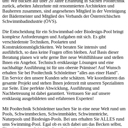
um! Wir blicken auf über 20 Jahre Erfahrung in Sachen Pooltechnik
zurück, arbeiten Jahrzehnte mit renommierten Architekten und
Bauherren zusammen, sind angesehenes Mitglied in der Vereinigung
der Bädermeister und Mitglied des Verbands der Österreichischen
Schwimmbadindustrie (ÖVS).
Die Entscheidung für ein Schwimmbad oder Biodesign-Pool bringt
komplexe Anforderungen und Aufgaben mit sich. Es gibt
verschiedenste Techniken, Poolarten und
Konstruktionsmöglichkeiten. Wir beraten Sie intensiv und
ausführlich, so dass keine Fragen offen bleiben. Auf Basis dieser
Beratung planen wir sehr gerne Ihre neue Wohlfühloase und stellen
Ihnen ein Angebot. Technisch erstklassige Lösungen und eine
nachhaltige Ausführung ist für uns oberste Prämisse! Auf Wunsch
erhalten Sie bei Pooltechnik Schönleitner "alles aus einer Hand".
Ein Service den unsere Kunden sehr schätzen. Wir koordinieren das
gesamte Projekt und stehen Ihnen jederzeit mit unseren Spezialisten
zur Seite. Eine perfekte Abwicklung, Ausführung und
Nachbetreuung ist dabei garantiert. Vertrauen Sie auf unsere
erstklassig ausgebildeten und erfahrenen Experten!
Mit Pooltechnik Schönleitner tauchen Sie in eine neue Welt rund um
Pools, Schwimmbecken, Schwimmbäder, Schwimmteiche,
Naturpools und Biodesign-Pools. Bei uns erhalten Sie ALLES rund
ums Swimming-Pool. Egal ob es sich dabei um das Becken selbst,