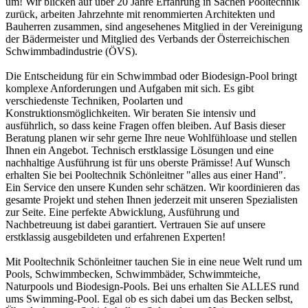
um! Wir blicken auf über 20 Jahre Erfahrung in Sachen Pooltechnik
zurück, arbeiten Jahrzehnte mit renommierten Architekten und
Bauherren zusammen, sind angesehenes Mitglied in der Vereinigung
der Bädermeister und Mitglied des Verbands der Österreichischen
Schwimmbadindustrie (ÖVS).
Die Entscheidung für ein Schwimmbad oder Biodesign-Pool bringt
komplexe Anforderungen und Aufgaben mit sich. Es gibt
verschiedenste Techniken, Poolarten und
Konstruktionsmöglichkeiten. Wir beraten Sie intensiv und
ausführlich, so dass keine Fragen offen bleiben. Auf Basis dieser
Beratung planen wir sehr gerne Ihre neue Wohlfühloase und stellen
Ihnen ein Angebot. Technisch erstklassige Lösungen und eine
nachhaltige Ausführung ist für uns oberste Prämisse! Auf Wunsch
erhalten Sie bei Pooltechnik Schönleitner "alles aus einer Hand".
Ein Service den unsere Kunden sehr schätzen. Wir koordinieren das
gesamte Projekt und stehen Ihnen jederzeit mit unseren Spezialisten
zur Seite. Eine perfekte Abwicklung, Ausführung und
Nachbetreuung ist dabei garantiert. Vertrauen Sie auf unsere
erstklassig ausgebildeten und erfahrenen Experten!
Mit Pooltechnik Schönleitner tauchen Sie in eine neue Welt rund um
Pools, Schwimmbecken, Schwimmbäder, Schwimmteiche,
Naturpools und Biodesign-Pools. Bei uns erhalten Sie ALLES rund
ums Swimming-Pool. Egal ob es sich dabei um das Becken selbst,