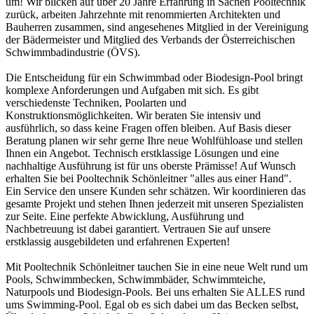
um! Wir blicken auf über 20 Jahre Erfahrung in Sachen Pooltechnik
zurück, arbeiten Jahrzehnte mit renommierten Architekten und
Bauherren zusammen, sind angesehenes Mitglied in der Vereinigung
der Bädermeister und Mitglied des Verbands der Österreichischen
Schwimmbadindustrie (ÖVS).
Die Entscheidung für ein Schwimmbad oder Biodesign-Pool bringt
komplexe Anforderungen und Aufgaben mit sich. Es gibt
verschiedenste Techniken, Poolarten und
Konstruktionsmöglichkeiten. Wir beraten Sie intensiv und
ausführlich, so dass keine Fragen offen bleiben. Auf Basis dieser
Beratung planen wir sehr gerne Ihre neue Wohlfühloase und stellen
Ihnen ein Angebot. Technisch erstklassige Lösungen und eine
nachhaltige Ausführung ist für uns oberste Prämisse! Auf Wunsch
erhalten Sie bei Pooltechnik Schönleitner "alles aus einer Hand".
Ein Service den unsere Kunden sehr schätzen. Wir koordinieren das
gesamte Projekt und stehen Ihnen jederzeit mit unseren Spezialisten
zur Seite. Eine perfekte Abwicklung, Ausführung und
Nachbetreuung ist dabei garantiert. Vertrauen Sie auf unsere
erstklassig ausgebildeten und erfahrenen Experten!
Mit Pooltechnik Schönleitner tauchen Sie in eine neue Welt rund um
Pools, Schwimmbecken, Schwimmbäder, Schwimmteiche,
Naturpools und Biodesign-Pools. Bei uns erhalten Sie ALLES rund
ums Swimming-Pool. Egal ob es sich dabei um das Becken selbst,