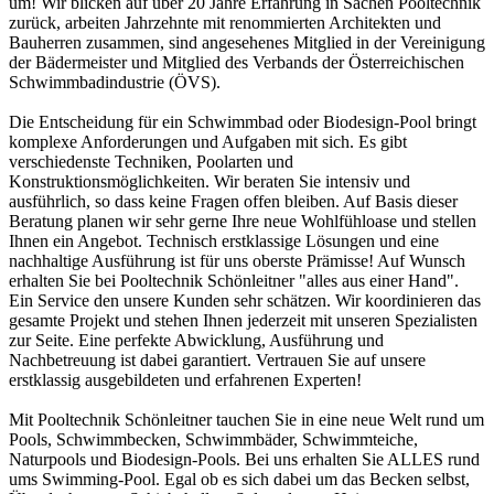
um! Wir blicken auf über 20 Jahre Erfahrung in Sachen Pooltechnik
zurück, arbeiten Jahrzehnte mit renommierten Architekten und
Bauherren zusammen, sind angesehenes Mitglied in der Vereinigung
der Bädermeister und Mitglied des Verbands der Österreichischen
Schwimmbadindustrie (ÖVS).
Die Entscheidung für ein Schwimmbad oder Biodesign-Pool bringt
komplexe Anforderungen und Aufgaben mit sich. Es gibt
verschiedenste Techniken, Poolarten und
Konstruktionsmöglichkeiten. Wir beraten Sie intensiv und
ausführlich, so dass keine Fragen offen bleiben. Auf Basis dieser
Beratung planen wir sehr gerne Ihre neue Wohlfühloase und stellen
Ihnen ein Angebot. Technisch erstklassige Lösungen und eine
nachhaltige Ausführung ist für uns oberste Prämisse! Auf Wunsch
erhalten Sie bei Pooltechnik Schönleitner "alles aus einer Hand".
Ein Service den unsere Kunden sehr schätzen. Wir koordinieren das
gesamte Projekt und stehen Ihnen jederzeit mit unseren Spezialisten
zur Seite. Eine perfekte Abwicklung, Ausführung und
Nachbetreuung ist dabei garantiert. Vertrauen Sie auf unsere
erstklassig ausgebildeten und erfahrenen Experten!
Mit Pooltechnik Schönleitner tauchen Sie in eine neue Welt rund um
Pools, Schwimmbecken, Schwimmbäder, Schwimmteiche,
Naturpools und Biodesign-Pools. Bei uns erhalten Sie ALLES rund
ums Swimming-Pool. Egal ob es sich dabei um das Becken selbst,