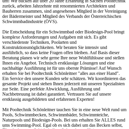
um! Wir blicken auf über 20 Jahre Erfahrung in Sachen Pooltechnik
zurück, arbeiten Jahrzehnte mit renommierten Architekten und
Bauherren zusammen, sind angesehenes Mitglied in der Vereinigung
der Bädermeister und Mitglied des Verbands der Österreichischen
Schwimmbadindustrie (ÖVS).
Die Entscheidung für ein Schwimmbad oder Biodesign-Pool bringt
komplexe Anforderungen und Aufgaben mit sich. Es gibt
verschiedenste Techniken, Poolarten und
Konstruktionsmöglichkeiten. Wir beraten Sie intensiv und
ausführlich, so dass keine Fragen offen bleiben. Auf Basis dieser
Beratung planen wir sehr gerne Ihre neue Wohlfühloase und stellen
Ihnen ein Angebot. Technisch erstklassige Lösungen und eine
nachhaltige Ausführung ist für uns oberste Prämisse! Auf Wunsch
erhalten Sie bei Pooltechnik Schönleitner "alles aus einer Hand".
Ein Service den unsere Kunden sehr schätzen. Wir koordinieren das
gesamte Projekt und stehen Ihnen jederzeit mit unseren Spezialisten
zur Seite. Eine perfekte Abwicklung, Ausführung und
Nachbetreuung ist dabei garantiert. Vertrauen Sie auf unsere
erstklassig ausgebildeten und erfahrenen Experten!
Mit Pooltechnik Schönleitner tauchen Sie in eine neue Welt rund um
Pools, Schwimmbecken, Schwimmbäder, Schwimmteiche,
Naturpools und Biodesign-Pools. Bei uns erhalten Sie ALLES rund
ums Swimming-Pool. Egal ob es sich dabei um das Becken selbst,