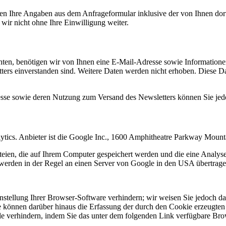
n Ihre Angaben aus dem Anfrageformular inklusive der von Ihnen dor
wir nicht ohne Ihre Einwilligung weiter.
en, benötigen wir von Ihnen eine E-Mail-Adresse sowie Informationen,
rs einverstanden sind. Weitere Daten werden nicht erhoben. Diese Dat
resse sowie deren Nutzung zum Versand des Newsletters können Sie jed
ytics. Anbieter ist die Google Inc., 1600 Amphitheatre Parkway Mou
eien, die auf Ihrem Computer gespeichert werden und die eine Analys
werden in der Regel an einen Server von Google in den USA übertragen
tellung Ihrer Browser-Software verhindern; wir weisen Sie jedoch dara
 können darüber hinaus die Erfassung der durch den Cookie erzeugten 
 verhindern, indem Sie das unter dem folgenden Link verfügbare Brows