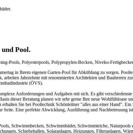
bäder.
 und Pool.
mming-Pools, Polyesterpools, Polypropylen-Becken, Niveko-Fertigbeck
rtag in Ihrem eigenen Garten-Pool für Abkühlung zu sorgen. Pooltechn
ck, arbeiten Jahrzehnte mit renommierten Architekten und Bauherren zu
immbadindustrie (ÖVS).
mplexe Anforderungen und Aufgaben mit sich. Es gibt verschiedenste 
f Basis dieser Beratung planen wir sehr gerne Ihre neue Wohlfühloase u
 erhalten Sie bei Pooltechnik Schönleitner "alles aus einer Hand". Ei
ur Seite. Eine perfekte Abwicklung, Ausführung und Nachbetreuung ist d
um Pools, Schwimmbecken, Schwimmbäder, Schwimmteiche, Naturpools 
achungen, Schiebehallen, Solaranlagen, Heizungen, Filteranlagen, W