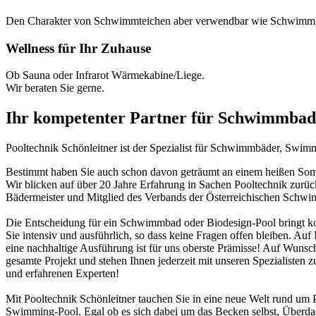
Den Charakter von Schwimmteichen aber verwendbar wie Schwimm
Wellness für Ihr Zuhause
Ob Sauna oder Infrarot Wärmekabine/Liege.
Wir beraten Sie gerne.
Ihr kompetenter Partner für Schwimmbad
Pooltechnik Schönleitner ist der Spezialist für Schwimmbäder, Swi
Bestimmt haben Sie auch schon davon geträumt an einem heißen Somme
Wir blicken auf über 20 Jahre Erfahrung in Sachen Pooltechnik zurü
Bädermeister und Mitglied des Verbands der Österreichischen Schw
Die Entscheidung für ein Schwimmbad oder Biodesign-Pool bringt ko
Sie intensiv und ausführlich, so dass keine Fragen offen bleiben. Au
eine nachhaltige Ausführung ist für uns oberste Prämisse! Auf Wunsch
gesamte Projekt und stehen Ihnen jederzeit mit unseren Spezialisten z
und erfahrenen Experten!
Mit Pooltechnik Schönleitner tauchen Sie in eine neue Welt rund 
Swimming-Pool. Egal ob es sich dabei um das Becken selbst, Überd