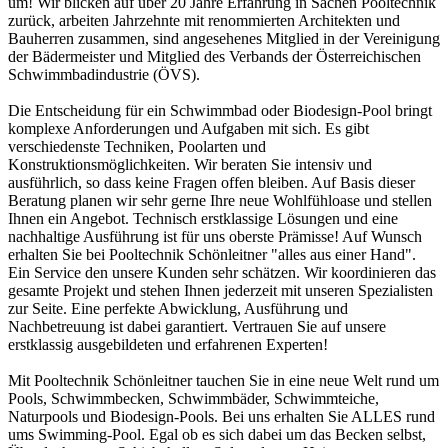
um! Wir blicken auf über 20 Jahre Erfahrung in Sachen Pooltechnik
zurück, arbeiten Jahrzehnte mit renommierten Architekten und
Bauherren zusammen, sind angesehenes Mitglied in der Vereinigung
der Bädermeister und Mitglied des Verbands der Österreichischen
Schwimmbadindustrie (ÖVS).
Die Entscheidung für ein Schwimmbad oder Biodesign-Pool bringt
komplexe Anforderungen und Aufgaben mit sich. Es gibt
verschiedenste Techniken, Poolarten und
Konstruktionsmöglichkeiten. Wir beraten Sie intensiv und
ausführlich, so dass keine Fragen offen bleiben. Auf Basis dieser
Beratung planen wir sehr gerne Ihre neue Wohlfühloase und stellen
Ihnen ein Angebot. Technisch erstklassige Lösungen und eine
nachhaltige Ausführung ist für uns oberste Prämisse! Auf Wunsch
erhalten Sie bei Pooltechnik Schönleitner "alles aus einer Hand".
Ein Service den unsere Kunden sehr schätzen. Wir koordinieren das
gesamte Projekt und stehen Ihnen jederzeit mit unseren Spezialisten
zur Seite. Eine perfekte Abwicklung, Ausführung und
Nachbetreuung ist dabei garantiert. Vertrauen Sie auf unsere
erstklassig ausgebildeten und erfahrenen Experten!
Mit Pooltechnik Schönleitner tauchen Sie in eine neue Welt rund um
Pools, Schwimmbecken, Schwimmbäder, Schwimmteiche,
Naturpools und Biodesign-Pools. Bei uns erhalten Sie ALLES rund
ums Swimming-Pool. Egal ob es sich dabei um das Becken selbst,