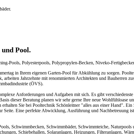
bäder.
 und Pool.
mming-Pools, Polyesterpools, Polypropylen-Becken, Niveko-Fertigbeck
rtag in Ihrem eigenen Garten-Pool für Abkühlung zu sorgen. Pooltechn
ck, arbeiten Jahrzehnte mit renommierten Architekten und Bauherren zu
immbadindustrie (ÖVS).
mplexe Anforderungen und Aufgaben mit sich. Es gibt verschiedenste 
f Basis dieser Beratung planen wir sehr gerne Ihre neue Wohlfühloase u
 erhalten Sie bei Pooltechnik Schönleitner "alles aus einer Hand". Ei
ur Seite. Eine perfekte Abwicklung, Ausführung und Nachbetreuung ist d
um Pools, Schwimmbecken, Schwimmbäder, Schwimmteiche, Naturpools 
achungen, Schiebehallen, Solaranlagen, Heizungen, Filteranlagen, W