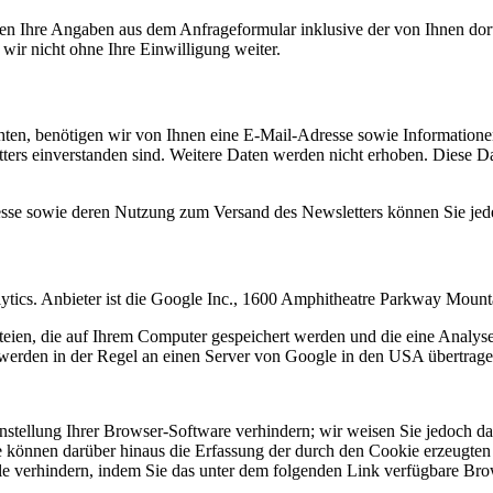
n Ihre Angaben aus dem Anfrageformular inklusive der von Ihnen dor
wir nicht ohne Ihre Einwilligung weiter.
en, benötigen wir von Ihnen eine E-Mail-Adresse sowie Informationen,
rs einverstanden sind. Weitere Daten werden nicht erhoben. Diese Dat
resse sowie deren Nutzung zum Versand des Newsletters können Sie jed
ytics. Anbieter ist die Google Inc., 1600 Amphitheatre Parkway Mou
eien, die auf Ihrem Computer gespeichert werden und die eine Analys
werden in der Regel an einen Server von Google in den USA übertragen
tellung Ihrer Browser-Software verhindern; wir weisen Sie jedoch dara
 können darüber hinaus die Erfassung der durch den Cookie erzeugten 
 verhindern, indem Sie das unter dem folgenden Link verfügbare Brows