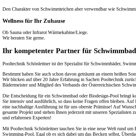
Den Charakter von Schwimmteichen aber verwendbar wie Schwimm
Wellness für Ihr Zuhause
Ob Sauna oder Infrarot Wärmekabine/Liege.
Wir beraten Sie gerne.
Ihr kompetenter Partner für Schwimmbad
Pooltechnik Schönleitner ist der Spezialist für Schwimmbäder, Swi
Bestimmt haben Sie auch schon davon geträumt an einem heißen Somme
Wir blicken auf über 20 Jahre Erfahrung in Sachen Pooltechnik zurü
Bädermeister und Mitglied des Verbands der Österreichischen Schw
Die Entscheidung für ein Schwimmbad oder Biodesign-Pool bringt ko
Sie intensiv und ausführlich, so dass keine Fragen offen bleiben. Au
eine nachhaltige Ausführung ist für uns oberste Prämisse! Auf Wunsch
gesamte Projekt und stehen Ihnen jederzeit mit unseren Spezialisten z
und erfahrenen Experten!
Mit Pooltechnik Schönleitner tauchen Sie in eine neue Welt rund 
Swimming-Pool. Egal ob es sich dabei um das Becken selbst, Überd