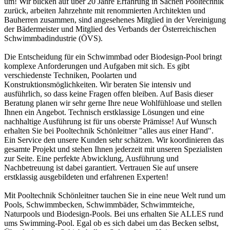
um! Wir blicken auf über 20 Jahre Erfahrung in Sachen Pooltechnik
zurück, arbeiten Jahrzehnte mit renommierten Architekten und
Bauherren zusammen, sind angesehenes Mitglied in der Vereinigung
der Bädermeister und Mitglied des Verbands der Österreichischen
Schwimmbadindustrie (ÖVS).
Die Entscheidung für ein Schwimmbad oder Biodesign-Pool bringt
komplexe Anforderungen und Aufgaben mit sich. Es gibt
verschiedenste Techniken, Poolarten und
Konstruktionsmöglichkeiten. Wir beraten Sie intensiv und
ausführlich, so dass keine Fragen offen bleiben. Auf Basis dieser
Beratung planen wir sehr gerne Ihre neue Wohlfühloase und stellen
Ihnen ein Angebot. Technisch erstklassige Lösungen und eine
nachhaltige Ausführung ist für uns oberste Prämisse! Auf Wunsch
erhalten Sie bei Pooltechnik Schönleitner "alles aus einer Hand".
Ein Service den unsere Kunden sehr schätzen. Wir koordinieren das
gesamte Projekt und stehen Ihnen jederzeit mit unseren Spezialisten
zur Seite. Eine perfekte Abwicklung, Ausführung und
Nachbetreuung ist dabei garantiert. Vertrauen Sie auf unsere
erstklassig ausgebildeten und erfahrenen Experten!
Mit Pooltechnik Schönleitner tauchen Sie in eine neue Welt rund um
Pools, Schwimmbecken, Schwimmbäder, Schwimmteiche,
Naturpools und Biodesign-Pools. Bei uns erhalten Sie ALLES rund
ums Swimming-Pool. Egal ob es sich dabei um das Becken selbst,