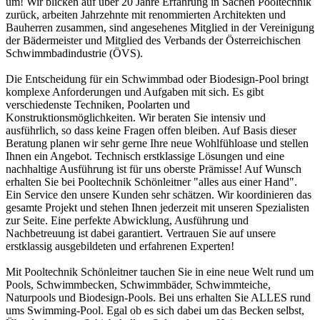
um! Wir blicken auf über 20 Jahre Erfahrung in Sachen Pooltechnik
zurück, arbeiten Jahrzehnte mit renommierten Architekten und
Bauherren zusammen, sind angesehenes Mitglied in der Vereinigung
der Bädermeister und Mitglied des Verbands der Österreichischen
Schwimmbadindustrie (ÖVS).
Die Entscheidung für ein Schwimmbad oder Biodesign-Pool bringt
komplexe Anforderungen und Aufgaben mit sich. Es gibt
verschiedenste Techniken, Poolarten und
Konstruktionsmöglichkeiten. Wir beraten Sie intensiv und
ausführlich, so dass keine Fragen offen bleiben. Auf Basis dieser
Beratung planen wir sehr gerne Ihre neue Wohlfühloase und stellen
Ihnen ein Angebot. Technisch erstklassige Lösungen und eine
nachhaltige Ausführung ist für uns oberste Prämisse! Auf Wunsch
erhalten Sie bei Pooltechnik Schönleitner "alles aus einer Hand".
Ein Service den unsere Kunden sehr schätzen. Wir koordinieren das
gesamte Projekt und stehen Ihnen jederzeit mit unseren Spezialisten
zur Seite. Eine perfekte Abwicklung, Ausführung und
Nachbetreuung ist dabei garantiert. Vertrauen Sie auf unsere
erstklassig ausgebildeten und erfahrenen Experten!
Mit Pooltechnik Schönleitner tauchen Sie in eine neue Welt rund um
Pools, Schwimmbecken, Schwimmbäder, Schwimmteiche,
Naturpools und Biodesign-Pools. Bei uns erhalten Sie ALLES rund
ums Swimming-Pool. Egal ob es sich dabei um das Becken selbst,