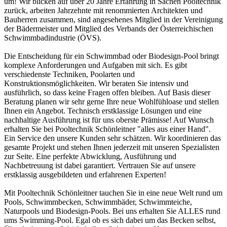
um! Wir blicken auf über 20 Jahre Erfahrung in Sachen Pooltechnik
zurück, arbeiten Jahrzehnte mit renommierten Architekten und
Bauherren zusammen, sind angesehenes Mitglied in der Vereinigung
der Bädermeister und Mitglied des Verbands der Österreichischen
Schwimmbadindustrie (ÖVS).
Die Entscheidung für ein Schwimmbad oder Biodesign-Pool bringt
komplexe Anforderungen und Aufgaben mit sich. Es gibt
verschiedenste Techniken, Poolarten und
Konstruktionsmöglichkeiten. Wir beraten Sie intensiv und
ausführlich, so dass keine Fragen offen bleiben. Auf Basis dieser
Beratung planen wir sehr gerne Ihre neue Wohlfühloase und stellen
Ihnen ein Angebot. Technisch erstklassige Lösungen und eine
nachhaltige Ausführung ist für uns oberste Prämisse! Auf Wunsch
erhalten Sie bei Pooltechnik Schönleitner "alles aus einer Hand".
Ein Service den unsere Kunden sehr schätzen. Wir koordinieren das
gesamte Projekt und stehen Ihnen jederzeit mit unseren Spezialisten
zur Seite. Eine perfekte Abwicklung, Ausführung und
Nachbetreuung ist dabei garantiert. Vertrauen Sie auf unsere
erstklassig ausgebildeten und erfahrenen Experten!
Mit Pooltechnik Schönleitner tauchen Sie in eine neue Welt rund um
Pools, Schwimmbecken, Schwimmbäder, Schwimmteiche,
Naturpools und Biodesign-Pools. Bei uns erhalten Sie ALLES rund
ums Swimming-Pool. Egal ob es sich dabei um das Becken selbst,