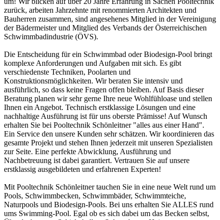
um! Wir blicken auf über 20 Jahre Erfahrung in Sachen Pooltechnik
zurück, arbeiten Jahrzehnte mit renommierten Architekten und
Bauherren zusammen, sind angesehenes Mitglied in der Vereinigung
der Bädermeister und Mitglied des Verbands der Österreichischen
Schwimmbadindustrie (ÖVS).
Die Entscheidung für ein Schwimmbad oder Biodesign-Pool bringt
komplexe Anforderungen und Aufgaben mit sich. Es gibt
verschiedenste Techniken, Poolarten und
Konstruktionsmöglichkeiten. Wir beraten Sie intensiv und
ausführlich, so dass keine Fragen offen bleiben. Auf Basis dieser
Beratung planen wir sehr gerne Ihre neue Wohlfühloase und stellen
Ihnen ein Angebot. Technisch erstklassige Lösungen und eine
nachhaltige Ausführung ist für uns oberste Prämisse! Auf Wunsch
erhalten Sie bei Pooltechnik Schönleitner "alles aus einer Hand".
Ein Service den unsere Kunden sehr schätzen. Wir koordinieren das
gesamte Projekt und stehen Ihnen jederzeit mit unseren Spezialisten
zur Seite. Eine perfekte Abwicklung, Ausführung und
Nachbetreuung ist dabei garantiert. Vertrauen Sie auf unsere
erstklassig ausgebildeten und erfahrenen Experten!
Mit Pooltechnik Schönleitner tauchen Sie in eine neue Welt rund um
Pools, Schwimmbecken, Schwimmbäder, Schwimmteiche,
Naturpools und Biodesign-Pools. Bei uns erhalten Sie ALLES rund
ums Swimming-Pool. Egal ob es sich dabei um das Becken selbst,