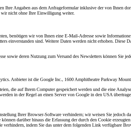
n Ihre Angaben aus dem Anfrageformular inklusive der von Ihnen dor
wir nicht ohne Ihre Einwilligung weiter.
en, benötigen wir von Ihnen eine E-Mail-Adresse sowie Informationen,
rs einverstanden sind. Weitere Daten werden nicht erhoben. Diese Dat
resse sowie deren Nutzung zum Versand des Newsletters können Sie jed
ytics. Anbieter ist die Google Inc., 1600 Amphitheatre Parkway Mou
eien, die auf Ihrem Computer gespeichert werden und die eine Analys
werden in der Regel an einen Server von Google in den USA übertragen
tellung Ihrer Browser-Software verhindern; wir weisen Sie jedoch dara
 können darüber hinaus die Erfassung der durch den Cookie erzeugten 
 verhindern, indem Sie das unter dem folgenden Link verfügbare Brows