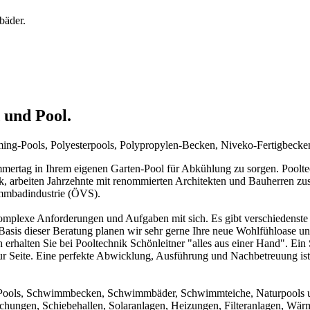
bäder.
 und Pool.
mming-Pools, Polyesterpools, Polypropylen-Becken, Niveko-Fertigbeck
rtag in Ihrem eigenen Garten-Pool für Abkühlung zu sorgen. Pooltechn
ck, arbeiten Jahrzehnte mit renommierten Architekten und Bauherren zu
immbadindustrie (ÖVS).
mplexe Anforderungen und Aufgaben mit sich. Es gibt verschiedenste 
f Basis dieser Beratung planen wir sehr gerne Ihre neue Wohlfühloase u
 erhalten Sie bei Pooltechnik Schönleitner "alles aus einer Hand". Ei
ur Seite. Eine perfekte Abwicklung, Ausführung und Nachbetreuung ist d
um Pools, Schwimmbecken, Schwimmbäder, Schwimmteiche, Naturpools 
achungen, Schiebehallen, Solaranlagen, Heizungen, Filteranlagen, W