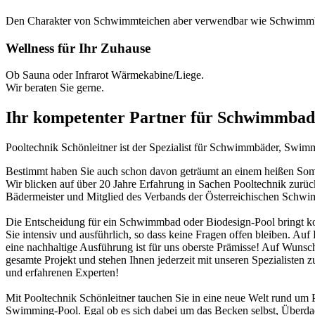
Den Charakter von Schwimmteichen aber verwendbar wie Schwimm
Wellness für Ihr Zuhause
Ob Sauna oder Infrarot Wärmekabine/Liege.
Wir beraten Sie gerne.
Ihr kompetenter Partner für Schwimmbad
Pooltechnik Schönleitner ist der Spezialist für Schwimmbäder, Swi
Bestimmt haben Sie auch schon davon geträumt an einem heißen Somme
Wir blicken auf über 20 Jahre Erfahrung in Sachen Pooltechnik zurü
Bädermeister und Mitglied des Verbands der Österreichischen Schw
Die Entscheidung für ein Schwimmbad oder Biodesign-Pool bringt ko
Sie intensiv und ausführlich, so dass keine Fragen offen bleiben. Au
eine nachhaltige Ausführung ist für uns oberste Prämisse! Auf Wunsch
gesamte Projekt und stehen Ihnen jederzeit mit unseren Spezialisten z
und erfahrenen Experten!
Mit Pooltechnik Schönleitner tauchen Sie in eine neue Welt rund 
Swimming-Pool. Egal ob es sich dabei um das Becken selbst, Überd