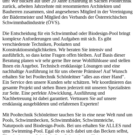
um! Wir blicken auf über 20 Jahre Erfahrung in Sachen Pooltechnik
zurück, arbeiten Jahrzehnte mit renommierten Architekten und
Bauherren zusammen, sind angesehenes Mitglied in der Vereinigung
der Bädermeister und Mitglied des Verbands der Österreichischen
Schwimmbadindustrie (ÖVS).
Die Entscheidung für ein Schwimmbad oder Biodesign-Pool bringt
komplexe Anforderungen und Aufgaben mit sich. Es gibt
verschiedenste Techniken, Poolarten und
Konstruktionsmöglichkeiten. Wir beraten Sie intensiv und
ausführlich, so dass keine Fragen offen bleiben. Auf Basis dieser
Beratung planen wir sehr gerne Ihre neue Wohlfühloase und stellen
Ihnen ein Angebot. Technisch erstklassige Lösungen und eine
nachhaltige Ausführung ist für uns oberste Prämisse! Auf Wunsch
erhalten Sie bei Pooltechnik Schönleitner "alles aus einer Hand".
Ein Service den unsere Kunden sehr schätzen. Wir koordinieren das
gesamte Projekt und stehen Ihnen jederzeit mit unseren Spezialisten
zur Seite. Eine perfekte Abwicklung, Ausführung und
Nachbetreuung ist dabei garantiert. Vertrauen Sie auf unsere
erstklassig ausgebildeten und erfahrenen Experten!
Mit Pooltechnik Schönleitner tauchen Sie in eine neue Welt rund um
Pools, Schwimmbecken, Schwimmbäder, Schwimmteiche,
Naturpools und Biodesign-Pools. Bei uns erhalten Sie ALLES rund
ums Swimming-Pool. Egal ob es sich dabei um das Becken selbst,