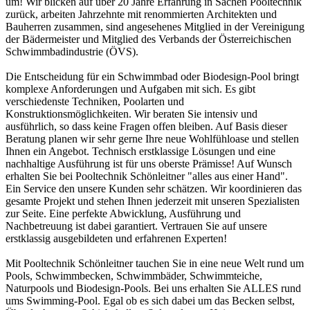
um! Wir blicken auf über 20 Jahre Erfahrung in Sachen Pooltechnik
zurück, arbeiten Jahrzehnte mit renommierten Architekten und
Bauherren zusammen, sind angesehenes Mitglied in der Vereinigung
der Bädermeister und Mitglied des Verbands der Österreichischen
Schwimmbadindustrie (ÖVS).
Die Entscheidung für ein Schwimmbad oder Biodesign-Pool bringt
komplexe Anforderungen und Aufgaben mit sich. Es gibt
verschiedenste Techniken, Poolarten und
Konstruktionsmöglichkeiten. Wir beraten Sie intensiv und
ausführlich, so dass keine Fragen offen bleiben. Auf Basis dieser
Beratung planen wir sehr gerne Ihre neue Wohlfühloase und stellen
Ihnen ein Angebot. Technisch erstklassige Lösungen und eine
nachhaltige Ausführung ist für uns oberste Prämisse! Auf Wunsch
erhalten Sie bei Pooltechnik Schönleitner "alles aus einer Hand".
Ein Service den unsere Kunden sehr schätzen. Wir koordinieren das
gesamte Projekt und stehen Ihnen jederzeit mit unseren Spezialisten
zur Seite. Eine perfekte Abwicklung, Ausführung und
Nachbetreuung ist dabei garantiert. Vertrauen Sie auf unsere
erstklassig ausgebildeten und erfahrenen Experten!
Mit Pooltechnik Schönleitner tauchen Sie in eine neue Welt rund um
Pools, Schwimmbecken, Schwimmbäder, Schwimmteiche,
Naturpools und Biodesign-Pools. Bei uns erhalten Sie ALLES rund
ums Swimming-Pool. Egal ob es sich dabei um das Becken selbst,