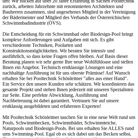
um! Wir blicken auf über 20 Jahre Erfahrung in Sachen Pooltechnik
zurück, arbeiten Jahrzehnte mit renommierten Architekten und
Bauherren zusammen, sind angesehenes Mitglied in der Vereinigung
der Bädermeister und Mitglied des Verbands der Österreichischen
Schwimmbadindustrie (ÖVS).
Die Entscheidung für ein Schwimmbad oder Biodesign-Pool bringt
komplexe Anforderungen und Aufgaben mit sich. Es gibt
verschiedenste Techniken, Poolarten und
Konstruktionsmöglichkeiten. Wir beraten Sie intensiv und
ausführlich, so dass keine Fragen offen bleiben. Auf Basis dieser
Beratung planen wir sehr gerne Ihre neue Wohlfühloase und stellen
Ihnen ein Angebot. Technisch erstklassige Lösungen und eine
nachhaltige Ausführung ist für uns oberste Prämisse! Auf Wunsch
erhalten Sie bei Pooltechnik Schönleitner "alles aus einer Hand".
Ein Service den unsere Kunden sehr schätzen. Wir koordinieren das
gesamte Projekt und stehen Ihnen jederzeit mit unseren Spezialisten
zur Seite. Eine perfekte Abwicklung, Ausführung und
Nachbetreuung ist dabei garantiert. Vertrauen Sie auf unsere
erstklassig ausgebildeten und erfahrenen Experten!
Mit Pooltechnik Schönleitner tauchen Sie in eine neue Welt rund um
Pools, Schwimmbecken, Schwimmbäder, Schwimmteiche,
Naturpools und Biodesign-Pools. Bei uns erhalten Sie ALLES rund
ums Swimming-Pool. Egal ob es sich dabei um das Becken selbst,