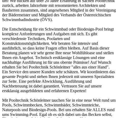
um! Wir blicken auf über 20 Jahre Erfahrung in Sachen Pooltechnik
zurück, arbeiten Jahrzehnte mit renommierten Architekten und
Bauherren zusammen, sind angesehenes Mitglied in der Vereinigung
der Bädermeister und Mitglied des Verbands der Österreichischen
Schwimmbadindustrie (ÖVS).
Die Entscheidung für ein Schwimmbad oder Biodesign-Pool bringt
komplexe Anforderungen und Aufgaben mit sich. Es gibt
verschiedenste Techniken, Poolarten und
Konstruktionsmöglichkeiten. Wir beraten Sie intensiv und
ausführlich, so dass keine Fragen offen bleiben. Auf Basis dieser
Beratung planen wir sehr gerne Ihre neue Wohlfühloase und stellen
Ihnen ein Angebot. Technisch erstklassige Lösungen und eine
nachhaltige Ausführung ist für uns oberste Prämisse! Auf Wunsch
erhalten Sie bei Pooltechnik Schönleitner "alles aus einer Hand".
Ein Service den unsere Kunden sehr schätzen. Wir koordinieren das
gesamte Projekt und stehen Ihnen jederzeit mit unseren Spezialisten
zur Seite. Eine perfekte Abwicklung, Ausführung und
Nachbetreuung ist dabei garantiert. Vertrauen Sie auf unsere
erstklassig ausgebildeten und erfahrenen Experten!
Mit Pooltechnik Schönleitner tauchen Sie in eine neue Welt rund um
Pools, Schwimmbecken, Schwimmbäder, Schwimmteiche,
Naturpools und Biodesign-Pools. Bei uns erhalten Sie ALLES rund
ums Swimming-Pool. Egal ob es sich dabei um das Becken selbst,