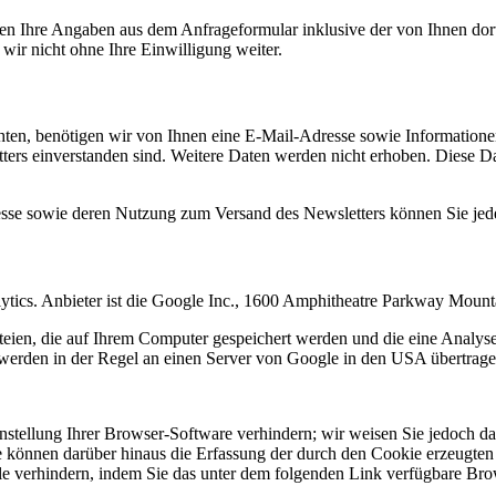
n Ihre Angaben aus dem Anfrageformular inklusive der von Ihnen dor
wir nicht ohne Ihre Einwilligung weiter.
en, benötigen wir von Ihnen eine E-Mail-Adresse sowie Informationen,
rs einverstanden sind. Weitere Daten werden nicht erhoben. Diese Dat
resse sowie deren Nutzung zum Versand des Newsletters können Sie jed
ytics. Anbieter ist die Google Inc., 1600 Amphitheatre Parkway Mou
eien, die auf Ihrem Computer gespeichert werden und die eine Analys
werden in der Regel an einen Server von Google in den USA übertragen
tellung Ihrer Browser-Software verhindern; wir weisen Sie jedoch dara
 können darüber hinaus die Erfassung der durch den Cookie erzeugten 
 verhindern, indem Sie das unter dem folgenden Link verfügbare Brows