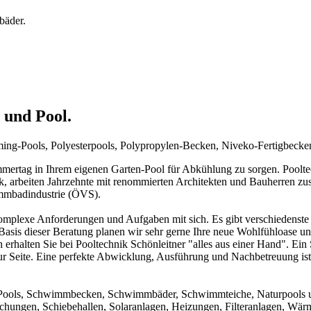
bäder.
 und Pool.
mming-Pools, Polyesterpools, Polypropylen-Becken, Niveko-Fertigbeck
rtag in Ihrem eigenen Garten-Pool für Abkühlung zu sorgen. Pooltechn
ck, arbeiten Jahrzehnte mit renommierten Architekten und Bauherren zu
immbadindustrie (ÖVS).
mplexe Anforderungen und Aufgaben mit sich. Es gibt verschiedenste 
f Basis dieser Beratung planen wir sehr gerne Ihre neue Wohlfühloase u
 erhalten Sie bei Pooltechnik Schönleitner "alles aus einer Hand". Ei
ur Seite. Eine perfekte Abwicklung, Ausführung und Nachbetreuung ist d
um Pools, Schwimmbecken, Schwimmbäder, Schwimmteiche, Naturpools 
achungen, Schiebehallen, Solaranlagen, Heizungen, Filteranlagen, W