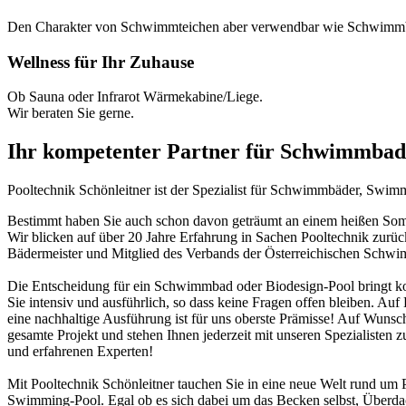
Den Charakter von Schwimmteichen aber verwendbar wie Schwimm
Wellness für Ihr Zuhause
Ob Sauna oder Infrarot Wärmekabine/Liege.
Wir beraten Sie gerne.
Ihr kompetenter Partner für Schwimmbad
Pooltechnik Schönleitner ist der Spezialist für Schwimmbäder, Swi
Bestimmt haben Sie auch schon davon geträumt an einem heißen Somme
Wir blicken auf über 20 Jahre Erfahrung in Sachen Pooltechnik zurü
Bädermeister und Mitglied des Verbands der Österreichischen Schw
Die Entscheidung für ein Schwimmbad oder Biodesign-Pool bringt ko
Sie intensiv und ausführlich, so dass keine Fragen offen bleiben. Au
eine nachhaltige Ausführung ist für uns oberste Prämisse! Auf Wunsch
gesamte Projekt und stehen Ihnen jederzeit mit unseren Spezialisten z
und erfahrenen Experten!
Mit Pooltechnik Schönleitner tauchen Sie in eine neue Welt rund 
Swimming-Pool. Egal ob es sich dabei um das Becken selbst, Überd