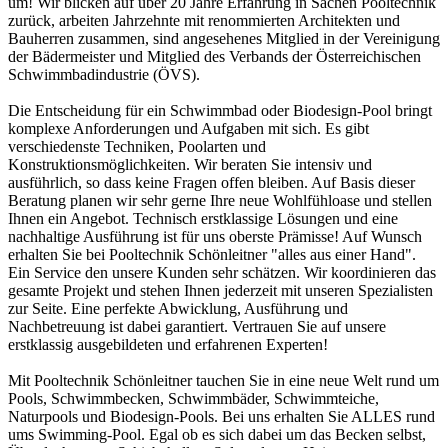
um! Wir blicken auf über 20 Jahre Erfahrung in Sachen Pooltechnik
zurück, arbeiten Jahrzehnte mit renommierten Architekten und
Bauherren zusammen, sind angesehenes Mitglied in der Vereinigung
der Bädermeister und Mitglied des Verbands der Österreichischen
Schwimmbadindustrie (ÖVS).
Die Entscheidung für ein Schwimmbad oder Biodesign-Pool bringt
komplexe Anforderungen und Aufgaben mit sich. Es gibt
verschiedenste Techniken, Poolarten und
Konstruktionsmöglichkeiten. Wir beraten Sie intensiv und
ausführlich, so dass keine Fragen offen bleiben. Auf Basis dieser
Beratung planen wir sehr gerne Ihre neue Wohlfühloase und stellen
Ihnen ein Angebot. Technisch erstklassige Lösungen und eine
nachhaltige Ausführung ist für uns oberste Prämisse! Auf Wunsch
erhalten Sie bei Pooltechnik Schönleitner "alles aus einer Hand".
Ein Service den unsere Kunden sehr schätzen. Wir koordinieren das
gesamte Projekt und stehen Ihnen jederzeit mit unseren Spezialisten
zur Seite. Eine perfekte Abwicklung, Ausführung und
Nachbetreuung ist dabei garantiert. Vertrauen Sie auf unsere
erstklassig ausgebildeten und erfahrenen Experten!
Mit Pooltechnik Schönleitner tauchen Sie in eine neue Welt rund um
Pools, Schwimmbecken, Schwimmbäder, Schwimmteiche,
Naturpools und Biodesign-Pools. Bei uns erhalten Sie ALLES rund
ums Swimming-Pool. Egal ob es sich dabei um das Becken selbst,