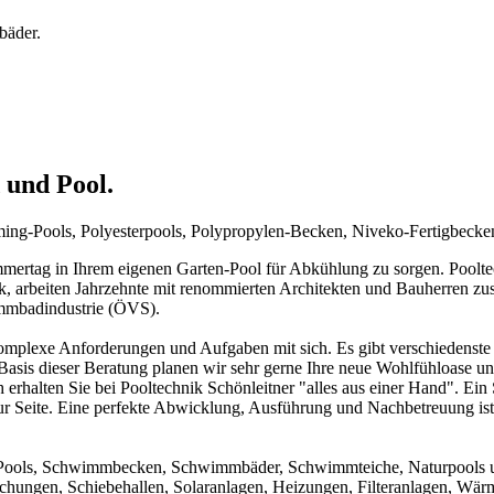
bäder.
 und Pool.
mming-Pools, Polyesterpools, Polypropylen-Becken, Niveko-Fertigbeck
rtag in Ihrem eigenen Garten-Pool für Abkühlung zu sorgen. Pooltechn
ck, arbeiten Jahrzehnte mit renommierten Architekten und Bauherren zu
immbadindustrie (ÖVS).
mplexe Anforderungen und Aufgaben mit sich. Es gibt verschiedenste 
f Basis dieser Beratung planen wir sehr gerne Ihre neue Wohlfühloase u
 erhalten Sie bei Pooltechnik Schönleitner "alles aus einer Hand". Ei
ur Seite. Eine perfekte Abwicklung, Ausführung und Nachbetreuung ist d
um Pools, Schwimmbecken, Schwimmbäder, Schwimmteiche, Naturpools 
achungen, Schiebehallen, Solaranlagen, Heizungen, Filteranlagen, W