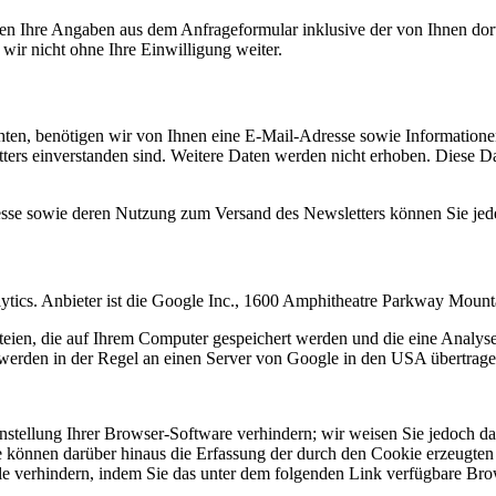
n Ihre Angaben aus dem Anfrageformular inklusive der von Ihnen dor
wir nicht ohne Ihre Einwilligung weiter.
en, benötigen wir von Ihnen eine E-Mail-Adresse sowie Informationen,
rs einverstanden sind. Weitere Daten werden nicht erhoben. Diese Dat
resse sowie deren Nutzung zum Versand des Newsletters können Sie jed
ytics. Anbieter ist die Google Inc., 1600 Amphitheatre Parkway Mou
eien, die auf Ihrem Computer gespeichert werden und die eine Analys
werden in der Regel an einen Server von Google in den USA übertragen
tellung Ihrer Browser-Software verhindern; wir weisen Sie jedoch dara
 können darüber hinaus die Erfassung der durch den Cookie erzeugten 
 verhindern, indem Sie das unter dem folgenden Link verfügbare Brows