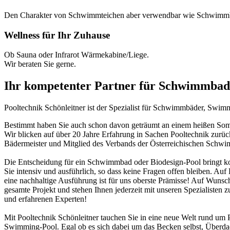
Den Charakter von Schwimmteichen aber verwendbar wie Schwimm
Wellness für Ihr Zuhause
Ob Sauna oder Infrarot Wärmekabine/Liege.
Wir beraten Sie gerne.
Ihr kompetenter Partner für Schwimmbad
Pooltechnik Schönleitner ist der Spezialist für Schwimmbäder, Swi
Bestimmt haben Sie auch schon davon geträumt an einem heißen Somme
Wir blicken auf über 20 Jahre Erfahrung in Sachen Pooltechnik zurü
Bädermeister und Mitglied des Verbands der Österreichischen Schw
Die Entscheidung für ein Schwimmbad oder Biodesign-Pool bringt ko
Sie intensiv und ausführlich, so dass keine Fragen offen bleiben. Au
eine nachhaltige Ausführung ist für uns oberste Prämisse! Auf Wunsch
gesamte Projekt und stehen Ihnen jederzeit mit unseren Spezialisten z
und erfahrenen Experten!
Mit Pooltechnik Schönleitner tauchen Sie in eine neue Welt rund 
Swimming-Pool. Egal ob es sich dabei um das Becken selbst, Überd