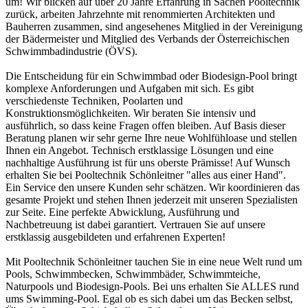
um! Wir blicken auf über 20 Jahre Erfahrung in Sachen Pooltechnik
zurück, arbeiten Jahrzehnte mit renommierten Architekten und
Bauherren zusammen, sind angesehenes Mitglied in der Vereinigung
der Bädermeister und Mitglied des Verbands der Österreichischen
Schwimmbadindustrie (ÖVS).
Die Entscheidung für ein Schwimmbad oder Biodesign-Pool bringt
komplexe Anforderungen und Aufgaben mit sich. Es gibt
verschiedenste Techniken, Poolarten und
Konstruktionsmöglichkeiten. Wir beraten Sie intensiv und
ausführlich, so dass keine Fragen offen bleiben. Auf Basis dieser
Beratung planen wir sehr gerne Ihre neue Wohlfühloase und stellen
Ihnen ein Angebot. Technisch erstklassige Lösungen und eine
nachhaltige Ausführung ist für uns oberste Prämisse! Auf Wunsch
erhalten Sie bei Pooltechnik Schönleitner "alles aus einer Hand".
Ein Service den unsere Kunden sehr schätzen. Wir koordinieren das
gesamte Projekt und stehen Ihnen jederzeit mit unseren Spezialisten
zur Seite. Eine perfekte Abwicklung, Ausführung und
Nachbetreuung ist dabei garantiert. Vertrauen Sie auf unsere
erstklassig ausgebildeten und erfahrenen Experten!
Mit Pooltechnik Schönleitner tauchen Sie in eine neue Welt rund um
Pools, Schwimmbecken, Schwimmbäder, Schwimmteiche,
Naturpools und Biodesign-Pools. Bei uns erhalten Sie ALLES rund
ums Swimming-Pool. Egal ob es sich dabei um das Becken selbst,