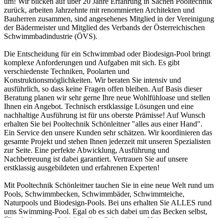
um! Wir blicken auf über 20 Jahre Erfahrung in Sachen Pooltechnik
zurück, arbeiten Jahrzehnte mit renommierten Architekten und
Bauherren zusammen, sind angesehenes Mitglied in der Vereinigung
der Bädermeister und Mitglied des Verbands der Österreichischen
Schwimmbadindustrie (ÖVS).
Die Entscheidung für ein Schwimmbad oder Biodesign-Pool bringt
komplexe Anforderungen und Aufgaben mit sich. Es gibt
verschiedenste Techniken, Poolarten und
Konstruktionsmöglichkeiten. Wir beraten Sie intensiv und
ausführlich, so dass keine Fragen offen bleiben. Auf Basis dieser
Beratung planen wir sehr gerne Ihre neue Wohlfühloase und stellen
Ihnen ein Angebot. Technisch erstklassige Lösungen und eine
nachhaltige Ausführung ist für uns oberste Prämisse! Auf Wunsch
erhalten Sie bei Pooltechnik Schönleitner "alles aus einer Hand".
Ein Service den unsere Kunden sehr schätzen. Wir koordinieren das
gesamte Projekt und stehen Ihnen jederzeit mit unseren Spezialisten
zur Seite. Eine perfekte Abwicklung, Ausführung und
Nachbetreuung ist dabei garantiert. Vertrauen Sie auf unsere
erstklassig ausgebildeten und erfahrenen Experten!
Mit Pooltechnik Schönleitner tauchen Sie in eine neue Welt rund um
Pools, Schwimmbecken, Schwimmbäder, Schwimmteiche,
Naturpools und Biodesign-Pools. Bei uns erhalten Sie ALLES rund
ums Swimming-Pool. Egal ob es sich dabei um das Becken selbst,