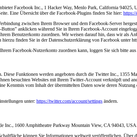
nbieter Facebook Inc., 1 Hacker Way, Menlo Park, California 94025, 
ite. Eine Übersicht über die Facebook-Plugins finden Sie hier:
https:
Verbindung zwischen Ihrem Browser und dem Facebook-Server hergestell
Button” anklicken während Sie in Ihrem Facebook-Account eingeloggt 
hrem Benutzerkonto zuordnen. Wir weisen darauf hin, dass wir als Anbi
hierzu finden Sie in der Datenschutzerklärung von Facebook unter htt
Ihrem Facebook-Nutzerkonto zuordnen kann, loggen Sie sich bitte au
n. Diese Funktionen werden angeboten durch die Twitter Inc., 1355 M
hnen besuchten Websites mit Ihrem Twitter-Account verknüpft und an
eine Kenntnis vom Inhalt der übermittelten Daten sowie deren Nutzung d
instellungen unter:
https://twitter.com/account/settings
ändern.
ogle Inc., 1600 Amphitheatre Parkway Mountain View, CA 94043, USA
haltfläche können Sie Informationen weltweit veröffentlichen. Über d